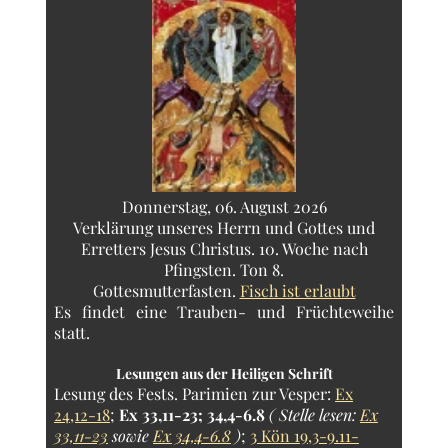
Donnerstag, 06. August 2026
Verklärung unseres Herrn und Gottes und
Erretters Jesus Christus. 10. Woche nach
Pfingsten. Ton 8.
Gottesmutterfasten.
Fisch ist erlaubt
Es findet eine Trauben- und Früchteweihe
statt.
Lesungen aus der Heiligen Schrift
Lesung des Fests.
Parimien zur Vesper:
Ex
24,12-18
;
Ex 33,11-23; 34,4-6.8
( Stelle lesen:
Ex
33,11-23
sowie
Ex 34,4-6.8
)
;
3 Kön 19,3-9.11-