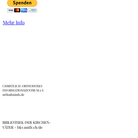
Mehr Info
Links
CHRISTLICH-ORTHODOXES
INFORMATIONSZENTRUM e.V.
orthodoxinfo.de
BIBLIOTHEK DER KIRCHEN-
VÄTER - bkv.unifr.ch/de