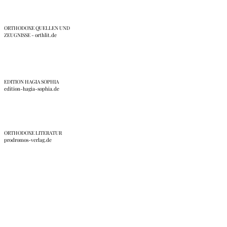
ORTHODOXE QUELLEN UND
ZEUGNISSE - orthlit.de
EDITION HAGIA SOPHIA
edition-hagia-sophia.de
ORTHODOXE LITERATUR
prodromos-verlag.de