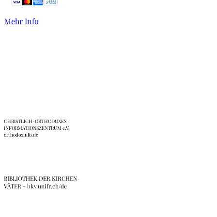
Mehr Info
Links
CHRISTLICH-ORTHODOXES
INFORMATIONSZENTRUM e.V.
orthodoxinfo.de
BIBLIOTHEK DER KIRCHEN-
VÄTER - bkv.unifr.ch/de