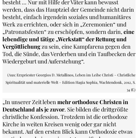
besteht … Nur mit Hilfe der Väter kann bewusst
werden, dass das Hauptziel der Gemeinde nicht darin
besteht, einfach irgendein soziales und humanitäres
Werk zu errichten, oder sich in „Zeremonien“ und
„Patronatsfesten“ zu erschöpfen, sondern darin,
eine
lebendige und tätige „Werkstatt“ der Rettung und
Vergöttlichung
zu sein, eine Kampfarena gegen den
Tod, die Sünde, das Verderben und ein Taufbecken der
Wiedergeburt und Auferstehung“.
(Aus: Erzpriester Georgios D. Metallinos, Leben im Leibe Christi – Christliche
Spiritualität und materielle Welt – Edition Hagia Sophia, Wachtendonk, 2012, S.
34 ff.)
„In unserer Zeit leben
mehr orthodoxe Christen in
Deutschland als je zuvor
. Sie bilden die drittgrößte
christliche Konfession. Trotzdem ist die orthodoxe
Kirche in weiten Kreisen wenig oder gar nicht
bekannt. Auf den ersten Blick kann Orthodoxie etwas