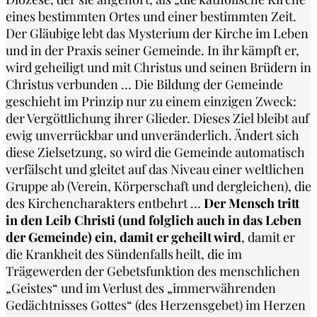
eines bestimmten Ortes und einer bestimmten Zeit.
Der Gläubige lebt das Mysterium der Kirche im Leben
und in der Praxis seiner Gemeinde. In ihr kämpft er,
wird geheiligt und mit Christus und seinen Brüdern in
Christus verbunden … Die Bildung der Gemeinde
geschieht im Prinzip nur zu einem einzigen Zweck:
der Vergöttlichung ihrer Glieder. Dieses Ziel bleibt auf
ewig unverrückbar und unveränderlich. Ändert sich
diese Zielsetzung, so wird die Gemeinde automatisch
verfälscht und gleitet auf das Niveau einer weltlichen
Gruppe ab (Verein, Körperschaft und dergleichen), die
des Kirchencharakters entbehrt …
Der Mensch tritt
in den Leib Christi (und folglich auch in das Leben
der Gemeinde) ein, damit er geheilt wird
, damit er
die Krankheit des Sündenfalls heilt, die im
Trägewerden der Gebetsfunktion des menschlichen
„Geistes“ und im Verlust des „immerwährenden
Gedächtnisses Gottes“ (des Herzensgebet) im Herzen