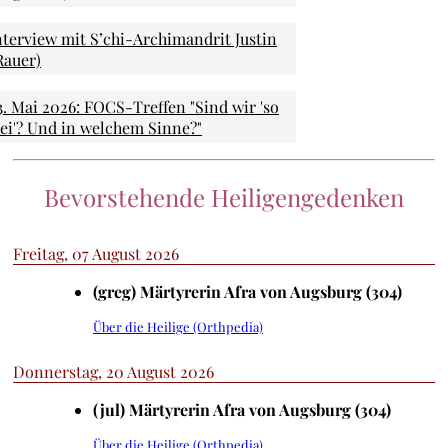
nterview mit S’chi-Archimandrit Justin
Rauer)
3. Mai 2026: FOCS-Treffen "Sind wir 'so
rei'? Und in welchem Sinne?"
Bevorstehende Heiligengedenken
Freitag, 07 August 2026
(greg) Märtyrerin Afra von Augsburg (304)
Über die Heilige (Orthpedia)
Donnerstag, 20 August 2026
(jul) Märtyrerin Afra von Augsburg (304)
Über die Heilige (Orthpedia)