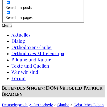
Search in posts
Search in pages
Menu
Aktuelles
Dialog
Orthodoxer Glaube
Orthodoxes Mitteleuropa
Bildung und Kultur
Texte und Quellen
Wer wir sind
Forum
Betendes Singen: DOM-Mitglied Patrick
Bradley
Deutschsprachige Orthodoxie
>
Glaube
>
Geistliches Leben