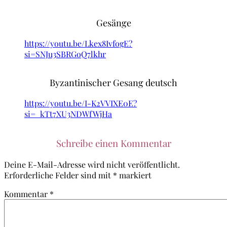
Gesänge
https://youtu.be/Lkex8IvfogE?
si=SNJu3SBRGoQ7lkhr
Byzantinischer Gesang deutsch
https://youtu.be/I-K2VVIXE0E?
si=_kTt7XU3NDWfWjHa
Schreibe einen Kommentar
Deine E-Mail-Adresse wird nicht veröffentlicht.
Erforderliche Felder sind mit
*
markiert
Kommentar
*