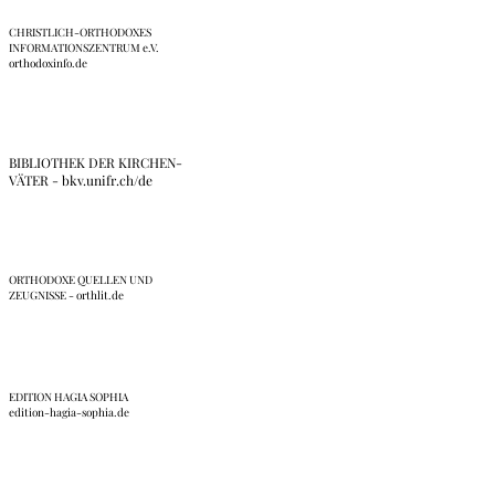
CHRISTLICH-ORTHODOXES
INFORMATIONSZENTRUM e.V.
orthodoxinfo.de
BIBLIOTHEK DER KIRCHEN-
VÄTER - bkv.unifr.ch/de
ORTHODOXE QUELLEN UND
ZEUGNISSE - orthlit.de
EDITION HAGIA SOPHIA
edition-hagia-sophia.de