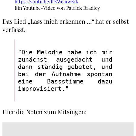
https://youtu.be/ltKWeaiwKik
Ein Youtube-Video von Patrick Bradley
Das Lied „Lass mich erkennen …“ hat er selbst
verfasst.
"Die Melodie habe ich mir 
zunächst ausgedacht und 
dann ständig gebetet, und 
bei der Aufnahme spontan 
eine Bassstimme dazu 
improvisiert."
Hier die Noten zum Mitsingen: