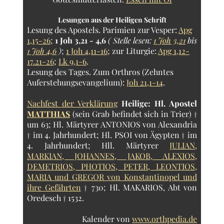
Lesungen aus der Heiligen Schrift
Lesung des Apostels.
Parimien zur Vesper:
Apg
1,15-26
;
1 Joh 3,21 - 4,6
( Stelle lesen:
1 Joh 3,21
bis
1 Joh 4,6
)
;
1 Joh 4,11-16
; zur Liturgie:
Apg 1,12-
17.21-26
;
Lk 9,1-6
.
Lesung des Tages.
Zum Orthros (Zehntes
Auferstehungsevangelium):
Joh 21,1-14
.
Nachfest der Verklärung
Heilige:
Hl. Apostel
MATTHIAS
(sein Grab befindet sich in Trier) †
um 63; Hl. Märtyrer ANTONIOS von Alexandria
† im 4. Jahrhundert; Hl. PSOI von Ägypten † im
4. Jahrhundert; Hll. Märtyrer
JULIAN,
MARKIAN, JOHANNES, JAKOB, ALEXIOS,
DEMETRIOS, PHOTIOS, PETER, LEONTIOS,
MARIA und GREGOR von Konstantinopel und
ihre Gefährten
† 730; Hl. MAKARIOS, Abt von
Oredesch † 1532.
Kalender von
www.orthpedia.de