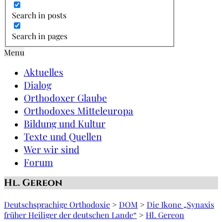
Search in posts
Search in pages
Menu
Aktuelles
Dialog
Orthodoxer Glaube
Orthodoxes Mitteleuropa
Bildung und Kultur
Texte und Quellen
Wer wir sind
Forum
Hl. Gereon
Deutschsprachige Orthodoxie
>
DOM
>
Die Ikone „Synaxis
früher Heiliger der deutschen Lande“
>
Hl. Gereon