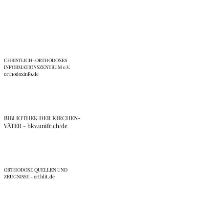
Links
CHRISTLICH-ORTHODOXES
INFORMATIONSZENTRUM e.V.
orthodoxinfo.de
BIBLIOTHEK DER KIRCHEN-
VÄTER - bkv.unifr.ch/de
ORTHODOXE QUELLEN UND
ZEUGNISSE - orthlit.de