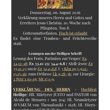
Donnerstag, 06. August 2026
Verklärung unseres Herrn und Gottes und
Erretters Jesus Christus. 10. Woche nach
Pfingsten. Ton 8.
Gottesmutterfasten.
Fisch ist erlaubt
Es findet eine Trauben- und Früchteweihe
statt.
Lesungen aus der Heiligen Schrift
Lesung des Fests.
Parimien zur Vesper:
Ex
24,12-18
;
Ex 33,11-23; 34,4-6.8
( Stelle lesen:
Ex
33,11-23
sowie
Ex 34,4-6.8
)
;
3 Kön 19,3-9.11-
13.15-16
; zum Orthros:
Lk 9,28-36
; zur Liturgie:
2 Petr 1,10-19
;
Mt 17,1-9
.
VERKLÄRUNG DES HERRN
-
Hochfest
Heilige:
Hll. Märtyrer JUSTO und PASTOR von
Alcalá de Henares † um 304; Hl. Neumärtyrer
AVVAKUM von Thessaloniki † 1628; Hl. Hiero-
Neumärtyrer SERGIJ (Tichomirov) † 1930..