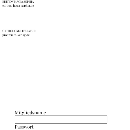
EDITION HAGIA SOPHIA
edition-hagia-sophia.de
ORTHODOXE LITERATUR
prodromos-verlag.de
Anmeldung Interner Bereich/ Forum
Mitgliedsname
Passwort