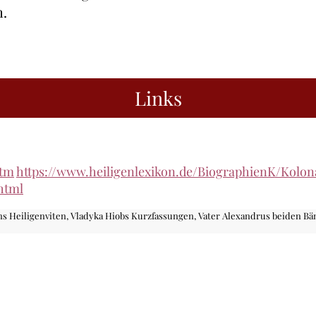
m.
Links
htm
https://www.heiligenlexikon.de/BiographienK/Kolon
html
s Heiligenviten, Vladyka Hiobs Kurzfassungen, Vater Alexandrus beiden Bän