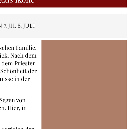
Jh, 8. Juli
schen Familie.
rück. Nach dem
 dem Priester
 Schönheit der
nisse in der
 Segen von
. Hier, in
 sogleich der