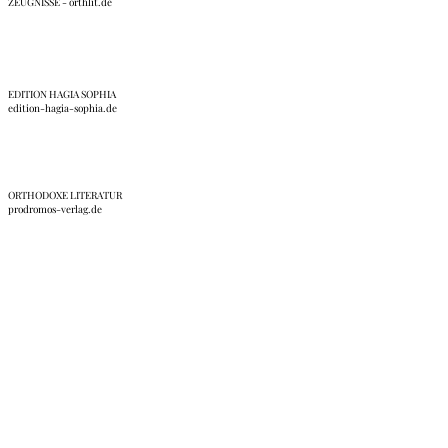
ZEUGNISSE - orthlit.de
EDITION HAGIA SOPHIA
edition-hagia-sophia.de
ORTHODOXE LITERATUR
prodromos-verlag.de
Anmeldung Interner Bereich/ Forum