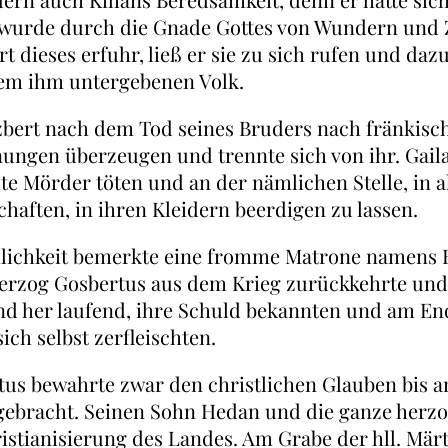
wurde durch die Gnade Gottes von Wundern und 
t dieses erfuhr, ließ er sie zu sich rufen und daz
 dem ihm untergebenen Volk.
bert nach dem Tod seines Bruders nach fränkische
ungen überzeugen und trennte sich von ihr. Gail
lte Mörder töten und an der nämlichen Stelle, in 
aften, in ihren Kleidern beerdigen zu lassen.
imlichkeit bemerkte eine fromme Matrone namens 
erzog Gosbertus aus dem Krieg zurückkehrte und n
nd her laufend, ihre Schuld bekannten und am End
ich selbst zerfleischten.
us bewahrte zwar den christlichen Glauben bis a
bracht. Seinen Sohn Hedan und die ganze herzogl
ristianisierung des Landes. Am Grabe der hll. Mär