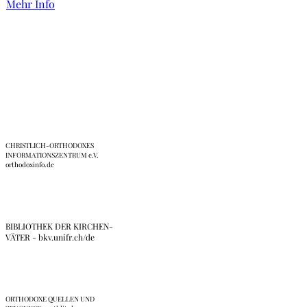
Mehr Info
Links
CHRISTLICH-ORTHODOXES
INFORMATIONSZENTRUM e.V.
orthodoxinfo.de
BIBLIOTHEK DER KIRCHEN-
VÄTER - bkv.unifr.ch/de
ORTHODOXE QUELLEN UND