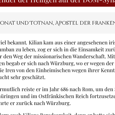
lonat und Totnan, Apostel der Franken 7. 
viel bekannt
.
Kilian kam aus einer angesehenen iri
umban zu leben, zog er sich in die Einsamkeit zu
er den Weg der missionarischen Wanderschaft. Mit
en begab er sich nach Würzburg, wo er wegen der
ie Iren von den Einheimischen wegen ihrer Kennt
cht sehr geschätzt.
Vermutlich reiste er im Jahr 686 nach Rom, um den
üringen und im Ostfränkischen Reich fortzusetzen
hrte er zurück nach Würzburg.
ern auch Kilians Beredsamkeit, denn er hatte sich