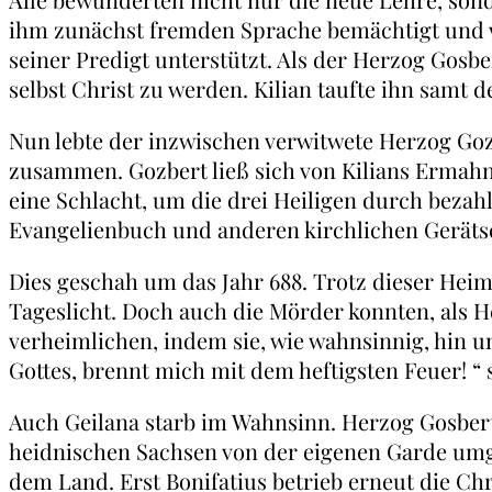
ihm zunächst fremden Sprache bemächtigt und 
seiner Predigt unterstützt. Als der Herzog Gosber
selbst Christ zu werden. Kilian taufte ihn samt
Nun lebte der inzwischen verwitwete Herzog Goz
zusammen. Gozbert ließ sich von Kilians Ermahn
eine Schlacht, um die drei Heiligen durch bezah
Evangelienbuch und anderen kirchlichen Gerätsch
Dies geschah um das Jahr 688. Trotz dieser He
Tageslicht. Doch auch die Mörder konnten, als H
verheimlichen, indem sie, wie wahnsinnig, hin u
Gottes, brennt mich mit dem heftigsten Feuer! “ s
Auch Geilana starb im Wahnsinn. Herzog Gosbert
heidnischen Sachsen von der eigenen Garde umge
dem Land. Erst Bonifatius betrieb erneut die Ch