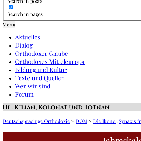
Search in posts
Search in pages
Menu
Aktuelles
Dialog
Orthodoxer Glaube
Orthodoxes Mitteleuropa
Bildung und Kultur
Texte und Quellen
Wer wir sind
Forum
Hl. Kilian, Kolonat und Totnan
Deutschsprachige Orthodoxie
>
DOM
>
Die Ikone „Synaxis f
Jahreskal