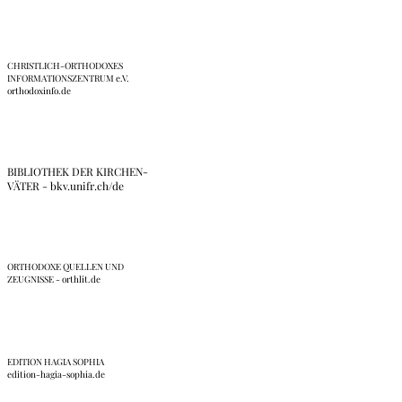
CHRISTLICH-ORTHODOXES
INFORMATIONSZENTRUM e.V.
orthodoxinfo.de
BIBLIOTHEK DER KIRCHEN-
VÄTER - bkv.unifr.ch/de
ORTHODOXE QUELLEN UND
ZEUGNISSE - orthlit.de
EDITION HAGIA SOPHIA
edition-hagia-sophia.de