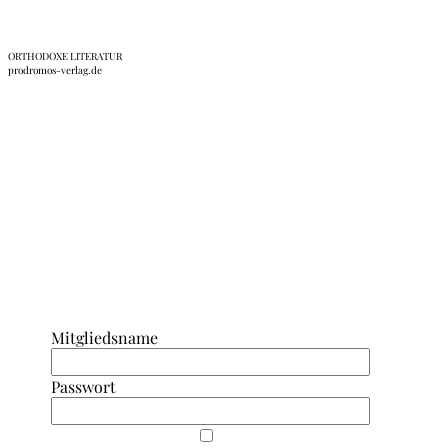
ORTHODOXE LITERATUR
prodromos-verlag.de
Anmeldung Interner Bereich/ Forum
Mitgliedsname
Passwort