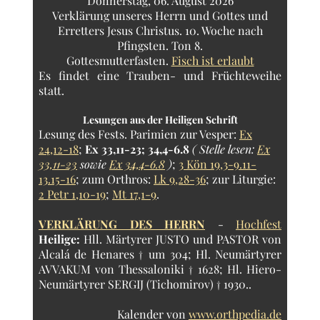
Donnerstag, 06. August 2026
Verklärung unseres Herrn und Gottes und
Erretters Jesus Christus. 10. Woche nach
Pfingsten. Ton 8.
Gottesmutterfasten.
Fisch ist erlaubt
Es findet eine Trauben- und Früchteweihe
statt.
Lesungen aus der Heiligen Schrift
Lesung des Fests.
Parimien zur Vesper:
Ex
24,12-18
;
Ex 33,11-23; 34,4-6.8
( Stelle lesen:
Ex
33,11-23
sowie
Ex 34,4-6.8
)
;
3 Kön 19,3-9.11-
13.15-16
; zum Orthros:
Lk 9,28-36
; zur Liturgie:
2 Petr 1,10-19
;
Mt 17,1-9
.
VERKLÄRUNG DES HERRN
-
Hochfest
Heilige:
Hll. Märtyrer JUSTO und PASTOR von
Alcalá de Henares † um 304; Hl. Neumärtyrer
AVVAKUM von Thessaloniki † 1628; Hl. Hiero-
Neumärtyrer SERGIJ (Tichomirov) † 1930..
Kalender von
www.orthpedia.de