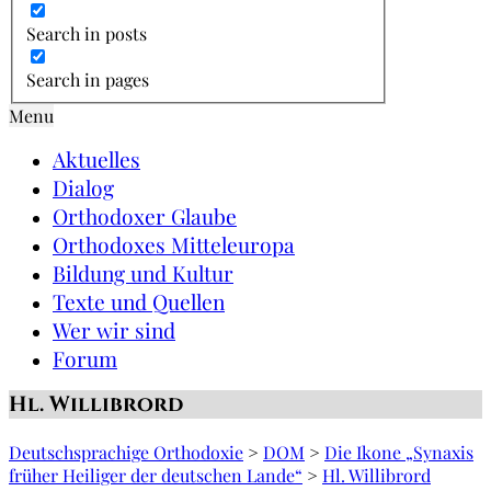
Search in posts
Search in pages
Menu
Aktuelles
Dialog
Orthodoxer Glaube
Orthodoxes Mitteleuropa
Bildung und Kultur
Texte und Quellen
Wer wir sind
Forum
Hl. Willibrord
Deutschsprachige Orthodoxie
>
DOM
>
Die Ikone „Synaxis
früher Heiliger der deutschen Lande“
>
Hl. Willibrord