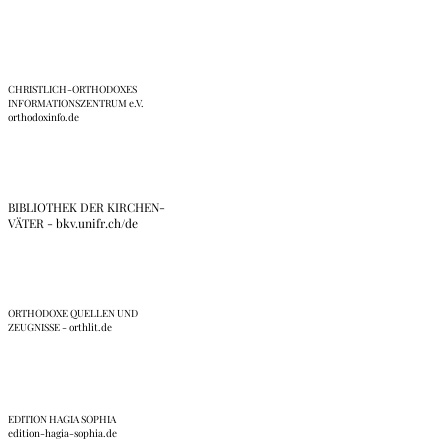
CHRISTLICH-ORTHODOXES
INFORMATIONSZENTRUM e.V.
orthodoxinfo.de
BIBLIOTHEK DER KIRCHEN-
VÄTER - bkv.unifr.ch/de
ORTHODOXE QUELLEN UND
ZEUGNISSE - orthlit.de
EDITION HAGIA SOPHIA
edition-hagia-sophia.de