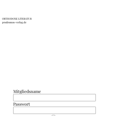
ORTHODOXE LITERATUR
prodromos-verlag.de
Anmeldung Interner Bereich/ Forum
Mitgliedsname
Passwort