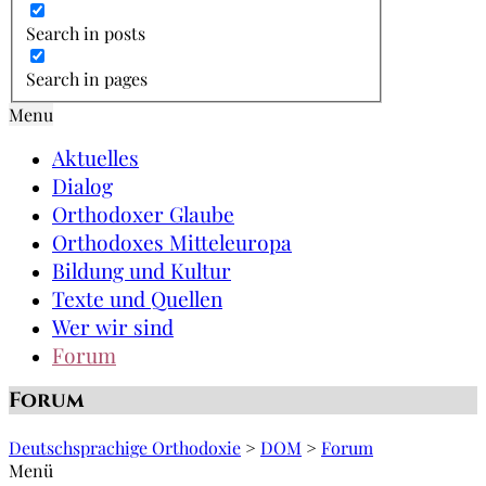
Search in posts
Search in pages
Menu
Aktuelles
Dialog
Orthodoxer Glaube
Orthodoxes Mitteleuropa
Bildung und Kultur
Texte und Quellen
Wer wir sind
Forum
Forum
Deutschsprachige Orthodoxie
>
DOM
>
Forum
Menü