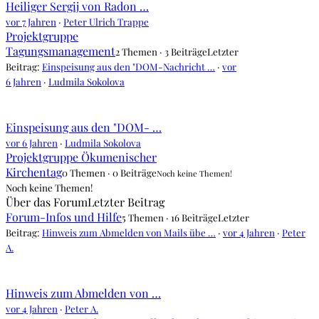
Heiliger Sergij von Radon …
vor 7 Jahren
·
Peter Ulrich Trappe
Projektgruppe
Tagungsmanagement
2 Themen · 3 Beiträge
Letzter
Beitrag:
Einspeisung aus den "DOM-Nachricht …
·
vor
6 Jahren
·
Ludmila Sokolova
Einspeisung aus den "DOM- …
vor 6 Jahren
·
Ludmila Sokolova
Projektgruppe Ökumenischer
Kirchentag
0 Themen · 0 Beiträge
Noch keine Themen!
Noch keine Themen!
Über das Forum
Letzter Beitrag
Forum-Infos und Hilfe
5 Themen · 16 Beiträge
Letzter
Beitrag:
Hinweis zum Abmelden von Mails übe …
·
vor 4 Jahren
·
Peter
A.
Hinweis zum Abmelden von …
vor 4 Jahren
·
Peter A.