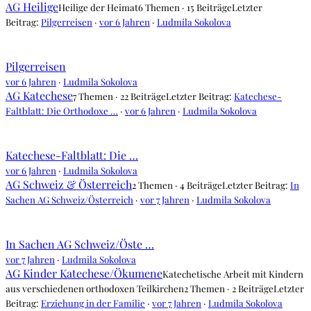
AG Heilige
Heilige der Heimat
6 Themen · 15 Beiträge
Letzter
Beitrag:
Pilgerreisen
·
vor 6 Jahren
·
Ludmila Sokolova
Pilgerreisen
vor 6 Jahren
·
Ludmila Sokolova
AG Katechese
7 Themen · 22 Beiträge
Letzter Beitrag:
Katechese-
Faltblatt: Die Orthodoxe …
·
vor 6 Jahren
·
Ludmila Sokolova
Katechese-Faltblatt: Die …
vor 6 Jahren
·
Ludmila Sokolova
AG Schweiz & Österreich
2 Themen · 4 Beiträge
Letzter Beitrag:
In
Sachen AG Schweiz/Österreich
·
vor 7 Jahren
·
Ludmila Sokolova
In Sachen AG Schweiz/Öste …
vor 7 Jahren
·
Ludmila Sokolova
AG Kinder Katechese/Ökumene
Katechetische Arbeit mit Kindern
aus verschiedenen orthodoxen Teilkirchen
2 Themen · 2 Beiträge
Letzter
Beitrag:
Erziehung in der Familie
·
vor 7 Jahren
·
Ludmila Sokolova