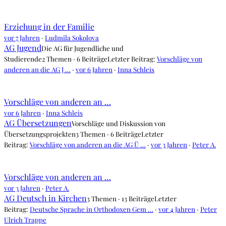
Erziehung in der Familie
vor 7 Jahren
·
Ludmila Sokolova
AG Jugend
Die AG für Jugendliche und
Studierende
2 Themen · 6 Beiträge
Letzter Beitrag:
Vorschläge von
anderen an die AG J …
·
vor 6 Jahren
·
Inna Schleis
Vorschläge von anderen an …
vor 6 Jahren
·
Inna Schleis
AG Übersetzungen
Vorschläge und Diskussion von
Übersetzungsprojekten
3 Themen · 6 Beiträge
Letzter
Beitrag:
Vorschläge von anderen an die AG Ü …
·
vor 3 Jahren
·
Peter A.
Vorschläge von anderen an …
vor 3 Jahren
·
Peter A.
AG Deutsch in Kirchen
3 Themen · 13 Beiträge
Letzter
Beitrag:
Deutsche Sprache in Orthodoxen Gem …
·
vor 4 Jahren
·
Peter
Ulrich Trappe