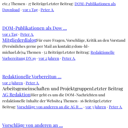
etc.
2 Themen · 27 Beiträge
Letzter Beitrag:
DOM-Publikationen als
Download
·
vor 1 Tag
·
Peter A.
DOM-Publikationen als Dow …
vor 1 Tag
·
Peter A.
Mitgliederdialog
Für eure Fragen, Vorschläge, Kritik an den Vorstand
(Persönliches gerne per Mail an kontakt@dom-hl-
michael.de)
14 Themen · 52 Beiträge
Letzter Beitrag:
Redaktionelle
Vorbereitung DN 19
·
vor 2 Jahren
·
Peter A.
Redaktionelle Vorbereitun …
vor 2 Jahren
·
Peter A.
Arbeitsgemeinschaften und Projektgruppen
Letzter Beitrag
AG Redaktion
Hier geht es um die DOM-Nachrichten und
redaktionelle Inhalte der Website
4 Themen · 16 Beiträge
Letzter
Beitrag:
Vorschläge von anderen an die AG R …
·
vor 3 Jahren
·
Peter A.
Vorschläge von anderen an …