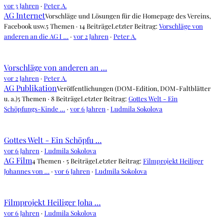
vor 3 Jahren
·
Peter A.
AG Internet
Vorschläge und Lösungen für die Homepage des Vereins,
Facebook usw.
5 Themen · 14 Beiträge
Letzter Beitrag:
Vorschläge von
anderen an die AG I …
·
vor 2 Jahren
·
Peter A.
Vorschläge von anderen an …
vor 2 Jahren
·
Peter A.
AG Publikation
Veröffentlichungen (DOM-Edition, DOM-Faltblätter
u. a.)
5 Themen · 8 Beiträge
Letzter Beitrag:
Gottes Welt - Ein
Schöpfungs-Kinde …
·
vor 6 Jahren
·
Ludmila Sokolova
Gottes Welt - Ein Schöpfu …
vor 6 Jahren
·
Ludmila Sokolova
AG Film
4 Themen · 5 Beiträge
Letzter Beitrag:
Filmprojekt Heiliger
Johannes von …
·
vor 6 Jahren
·
Ludmila Sokolova
Filmprojekt Heiliger Joha …
vor 6 Jahren
·
Ludmila Sokolova