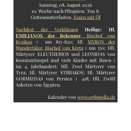
Samstag, 08. August 2026
10. Woche nach Pfingsten. Ton 8.
Gottesmutterfasten.
Essen mit Öl
Nachfest der Verklärung
Heilige:
Hl.
EMILIANOS der Bekenner
, Bischof von
Kyzikos
† um 815-820; Hl.
MYRON der
Wundertäter, Bischof von Kreta
† um 350; Hll.
Märtyrer ELEUTHERIOS und LEONIDAS von
Konstantinopel und viele Kinder mit ihnen †
im 4. Jahrhundert; Hll. Zwei Märtyrer von
Tyra; Hl. Märtyrer STIRIAKOS; Hl. Märtyrer
GORMIZDAS von Persien † 418; Hll. Zwölf
Asketen von Ägypten.
Kalender von
www.orthpedia.de