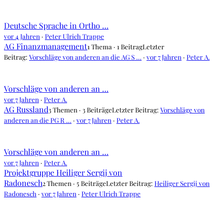
Deutsche Sprache in Ortho …
vor 4 Jahren
·
Peter Ulrich Trappe
AG Finanzmanagement
1 Thema · 1 Beitrag
Letzter
Beitrag:
Vorschläge von anderen an die AG S …
·
vor 7 Jahren
·
Peter A.
Vorschläge von anderen an …
vor 7 Jahren
·
Peter A.
AG Russland
3 Themen · 3 Beiträge
Letzter Beitrag:
Vorschläge von
anderen an die PG R …
·
vor 7 Jahren
·
Peter A.
Vorschläge von anderen an …
vor 7 Jahren
·
Peter A.
Projektgruppe Heiliger Sergij von
Radonesch
2 Themen · 5 Beiträge
Letzter Beitrag:
Heiliger Sergij von
Radonesch
·
vor 7 Jahren
·
Peter Ulrich Trappe