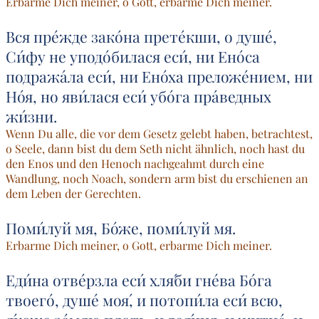
Erbarme Dich meiner, o Gott, erbarme Dich meiner.
Вся пре́жде зако́на прете́кши, о душе́,
Си́фу не уподо́билася еси́, ни Ено́са
подража́ла еси́, ни Ено́ха преложе́нием, ни
Но́я, но яви́лася еси́ убо́га пра́ведных
жи́зни.
Wenn Du alle, die vor dem Gesetz gelebt haben, betrachtest,
o Seele, dann bist du dem Seth nicht ähnlich, noch hast du
den Enos und den Henoch nachgeahmt durch eine
Wandlung, noch Noach, sondern arm bist du erschienen an
dem Leben der Gerechten.
Поми́луй мя, Бо́же, поми́луй мя.
Erbarme Dich meiner, o Gott, erbarme Dich meiner.
Еди́на отве́рзла еси́ хля́би гне́ва Бо́га
твоего́, душе́ моя́, и потопи́ла еси́ всю,