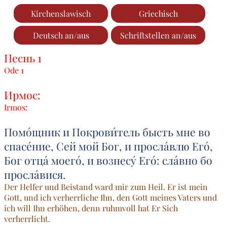
Kirchenslawisch
Griechisch
Deutsch an/aus
Schriftstellen an/aus
Песнь 1
Ode 1
Ирмос:
Irmos:
Помо́щник и Покрови́тель бысть мне во
спасе́ние, Сей мой Бог, и просла́влю Его́,
Бог отца́ моего́, и вознесу́ Его́: сла́вно бо
просла́вися.
Der Helfer und Beistand ward mir zum Heil. Er ist mein
Gott, und ich verherrliche Ihn, den Gott meines Vaters und
ich will Ihn erhöhen, denn ruhmvoll hat Er Sich
verherrlicht.