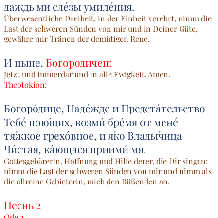
даждь ми сле́зы умиле́ния.
Überwesentliche Dreiheit, in der Einheit verehrt, nimm die
Last der schweren Sünden von mir und in Deiner Güte,
gewähre mir Tränen der demütigen Reue.
И ныне,
Богородичен:
Jetzt und immerdar und in alle Ewigkeit. Amen.
Theotokion:
Богоро́дице, Наде́жде и Предста́тельство
Тебе́ пою́щих, возми́ бре́мя от мене́
тя́жкое грехо́вное, и я́ко Влады́чица
Чи́стая, ка́ющася приими́ мя.
Gottesgebärerin, Hoffnung und Hilfe derer, die Dir singen:
nimm die Last der schweren Sünden von mir und nimm als
die allreine Gebieterin, mich den Büßenden an.
Песнь 2
Ode 2