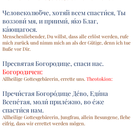
Человеколю́бче, хотя́й всем спасти́ся, Ты
воззови́ мя, и приими́, я́ко Благ,
ка́ющагося.
Menschenliebender, Du willst, dass alle erlöst werden, rufe
mich zurück und nimm mich an als der Gütige, denn ich tue
Buße vor Dir.
Пресвятая Богородице, спаси нас.
Богородичен:
Allheilige Gottesgebärerin, errette uns.
Theotokion:
Пречи́стая Богоро́дице Де́во, Еди́на
Всепе́тая, моли́ приле́жно, во е́же
спасти́ся нам.
Allheilige Gottesgebärerin, Jungfrau, allein Besungene, flehe
eifrig, dass wir errettet werden mögen.