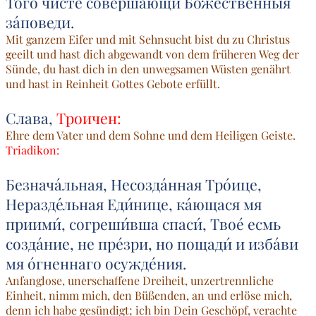
Того́ чи́сте соверша́ющи Боже́ственныя
за́поведи.
Mit ganzem Eifer und mit Sehnsucht bist du zu Christus
geeilt und hast dich abgewandt von dem früheren Weg der
Sünde, du hast dich in den unwegsamen Wüsten genährt
und hast in Reinheit Gottes Gebote erfüllt.
Слава,
Троичен:
Ehre dem Vater und dem Sohne und dem Heiligen Geiste.
Triadikon:
Безнача́льная, Несозда́нная Тро́ице,
Неразде́льная Еди́нице, ка́ющася мя
приими́, согреши́вша спаси́, Твое́ есмь
созда́ние, не пре́зри, но пощади́ и изба́ви
мя о́гненнаго осужде́ния.
Anfanglose, unerschaffene Dreiheit, unzertrennliche
Einheit, nimm mich, den Büßenden, an und erlöse mich,
denn ich habe gesündigt; ich bin Dein Geschöpf, verachte