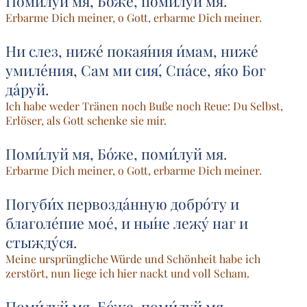
Поми́луй мя, Бо́же, поми́луй мя.
Erbarme Dich meiner, o Gott, erbarme Dich meiner.
Ни слез, ниже́ покая́ния и́мам, ниже́
умиле́ния, Сам ми сия́, Спа́се, я́ко Бог
да́руй.
Ich habe weder Tränen noch Buße noch Reue: Du Selbst,
Erlöser, als Gott schenke sie mir.
Поми́луй мя, Бо́же, поми́луй мя.
Erbarme Dich meiner, o Gott, erbarme Dich meiner.
Погуби́х первозда́нную добро́ту и
благоле́пие мое́, и ны́не лежу́ наг и
стыжду́ся.
Meine ursprüngliche Würde und Schönheit habe ich
zerstört, nun liege ich hier nackt und voll Scham.
Поми́луй мя, Бо́же, поми́луй мя.