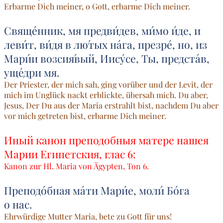
Erbarme Dich meiner, o Gott, erbarme Dich meiner.
Свяще́нник, мя предви́дев, ми́мо и́де, и
леви́т, ви́дя в лю́тых на́га, презре́, но, из
Мари́и возсия́вый, Иису́се, Ты, предста́в,
уще́дри мя.
Der Priester, der mich sah, ging vorüber und der Levit, der
mich im Unglück nackt erblickte, übersah mich. Du aber,
Jesus, Der Du aus der Maria erstrahlt bist, nachdem Du aber
vor mich getreten bist, erbarme Dich meiner.
Иный канон преподобныя матере нашея
Марии Египетския, глас 6:
Kanon zur Hl. Maria von Ägypten, Ton 6.
Преподо́бная ма́ти Мари́е, моли́ Бо́га
о нас.
Ehrwürdige Mutter Maria, bete zu Gott für uns!