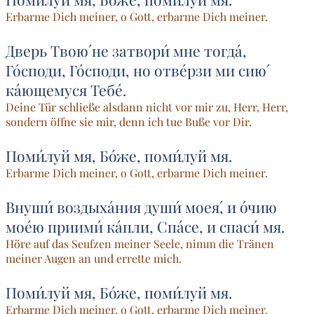
Erbarme Dich meiner, o Gott, erbarme Dich meiner.
Дверь Твою́ не затвори́ мне тогда́,
Го́споди, Го́споди, но отве́рзи ми сию́
ка́ющемуся Тебе́.
Deine Tür schließe alsdann nicht vor mir zu, Herr, Herr,
sondern öffne sie mir, denn ich tue Buße vor Dir.
Поми́луй мя, Бо́же, поми́луй мя.
Erbarme Dich meiner, o Gott, erbarme Dich meiner.
Внуши́ воздыха́ния души́ моея́, и о́чию
мое́ю приими́ ка́пли, Спа́се, и спаси́ мя.
Höre auf das Seufzen meiner Seele, nimm die Tränen
meiner Augen an und errette mich.
Поми́луй мя, Бо́же, поми́луй мя.
Erbarme Dich meiner, o Gott, erbarme Dich meiner.