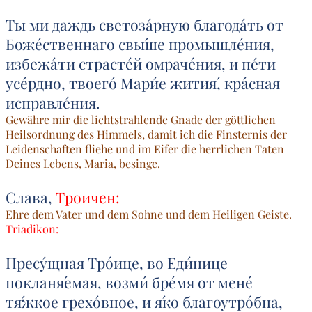
Ты ми даждь светоза́рную благода́ть от
Боже́ственнаго свы́ше промышле́ния,
избежа́ти страсте́й омраче́ния, и пе́ти
усе́рдно, твоего́ Мари́е жития́, кра́сная
исправле́ния.
Gewähre mir die lichtstrahlende Gnade der göttlichen
Heilsordnung des Himmels, damit ich die Finsternis der
Leidenschaften fliehe und im Eifer die herrlichen Taten
Deines Lebens, Maria, besinge.
Слава,
Троичен:
Ehre dem Vater und dem Sohne und dem Heiligen Geiste.
Triadikon:
Пресу́щная Тро́ице, во Еди́нице
покланя́емая, возми́ бре́мя от мене́
тя́жкое грехо́вное, и я́ко благоутро́бна,