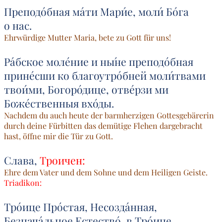
Преподо́бная ма́ти Мари́е, моли́ Бо́га
о нас.
Ehrwürdige Mutter Maria, bete zu Gott für uns!
Ра́бское моле́ние и ны́не преподо́бная
прине́сши ко благоутро́бней моли́твами
твои́ми, Богоро́дице, отве́рзи ми
Боже́ственныя вхо́ды.
Nachdem du auch heute der barmherzigen Gottesgebärerin
durch deine Fürbitten das demütige Flehen dargebracht
hast, öffne mir die Tür zu Gott.
Слава,
Троичен:
Ehre dem Vater und dem Sohne und dem Heiligen Geiste.
Triadikon:
Тро́ице Про́стая, Несозда́нная,
Безнача́льное Естество́, в Тро́ице