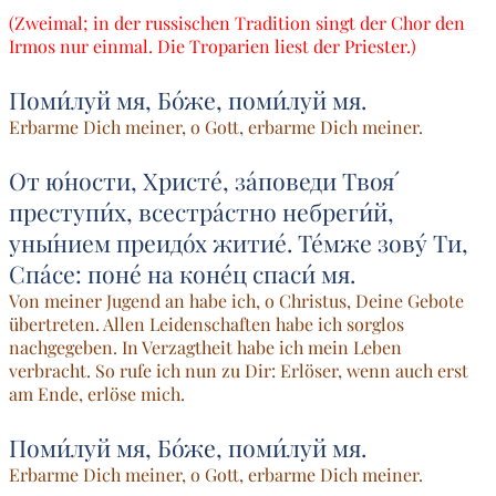
(Zweimal; in der russischen Tradition singt der Chor den
Irmos nur einmal. Die Troparien liest der Priester.)
Поми́луй мя, Бо́же, поми́луй мя.
Erbarme Dich meiner, o Gott, erbarme Dich meiner.
От ю́ности, Христе́, за́поведи Твоя́
преступи́х, всестра́стно небреги́й,
уны́нием преидо́х житие́. Те́мже зову́ Ти,
Спа́се: поне́ на коне́ц спаси́ мя.
Von meiner Jugend an habe ich, o Christus, Deine Gebote
übertreten. Allen Leidenschaften habe ich sorglos
nachgegeben. In Verzagtheit habe ich mein Leben
verbracht. So rufe ich nun zu Dir: Erlöser, wenn auch erst
am Ende, erlöse mich.
Поми́луй мя, Бо́же, поми́луй мя.
Erbarme Dich meiner, o Gott, erbarme Dich meiner.