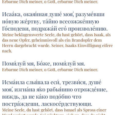
Erbarme Dich meiner, o Gott, erbarme Dich meiner.
Исаа́ка, окая́нная душе́ моя́, разуме́вши
но́вую же́ртву, та́йно всесожже́нную
Го́сподеви, подража́й его́ произволе́нию.
Meine beklagenswerte Seele, du hast gehört, dass Isaak, als
das neue Opfer, geheimnisvoll als ein Brandopfer dem
Herrn dargebracht wurde. Seiner, Isaaks Einwilligung eifere
nach.
Поми́луй мя, Бо́же, поми́луй мя.
Erbarme Dich meiner, o Gott, erbarme Dich meiner.
Исма́ила слы́шала еси́, трезви́ся, душе́
моя́, изгна́на я́ко рабы́нино отрожде́ние,
виждь, да не ка́ко подо́бно что
постра́ждеши, ласкосе́рдствующи.
Meine Seele, du hast gehört. dass Ismael als Spross einer