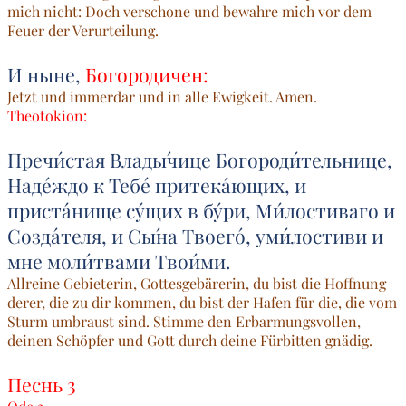
mich nicht: Doch verschone und bewahre mich vor dem
Feuer der Verurteilung.
И ныне,
Богородичен:
Jetzt und immerdar und in alle Ewigkeit. Amen.
Theotokion:
Пречи́стая Влады́чице Богороди́тельнице,
Наде́ждо к Тебе́ притека́ющих, и
приста́нище су́щих в бу́ри, Ми́лостиваго и
Созда́теля, и Сы́на Твоего́, уми́лостиви и
мне моли́твами Твои́ми.
Allreine Gebieterin, Gottesgebärerin, du bist die Hoffnung
derer, die zu dir kommen, du bist der Hafen für die, die vom
Sturm umbraust sind. Stimme den Erbarmungsvollen,
deinen Schöpfer und Gott durch deine Fürbitten gnädig.
Песнь 3