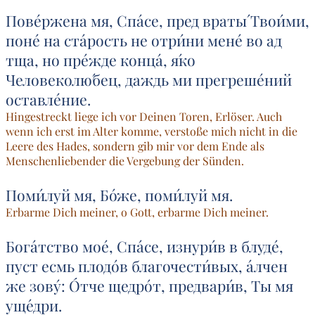
Пове́ржена мя, Спа́се, пред враты́ Твои́ми,
поне́ на ста́рость не отри́ни мене́ во ад
тща, но пре́жде конца́, я́ко
Человеколю́бец, даждь ми прегреше́ний
оставле́ние.
Hingestreckt liege ich vor Deinen Toren, Erlöser. Auch
wenn ich erst im Alter komme, verstoße mich nicht in die
Leere des Hades, sondern gib mir vor dem Ende als
Menschenlieben­der die Vergebung der Sünden.
Поми́луй мя, Бо́же, поми́луй мя.
Erbarme Dich meiner, o Gott, erbarme Dich meiner.
Бога́тство мое́, Спа́се, изнури́в в блуде́,
пуст есмь плодо́в благочести́вых, а́лчен
же зову́: О́тче щедро́т, предвари́в, Ты мя
уще́дри.