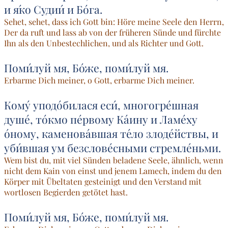
и я́ко Судии́ и Бо́га.
Sehet, sehet, dass ich Gott bin: Höre meine Seele den Herrn,
Der da ruft und lass ab von der früheren Sünde und fürchte
Ihn als den Unbestechlichen, und als Richter und Gott.
Поми́луй мя, Бо́же, поми́луй мя.
Erbarme Dich meiner, o Gott, erbarme Dich meiner.
Кому́ уподо́билася еси́, многогре́шная
душе́, то́кмо пе́рвому Ка́ину и Ламе́ху
о́ному, каменова́вшая те́ло злоде́йствы, и
уби́вшая ум безслове́сными стремле́ньми.
Wem bist du, mit viel Sünden beladene Seele, ähnlich, wenn
nicht dem Kain von einst und jenem Lamech, indem du den
Körper mit Übeltaten gesteinigt und den Verstand mit
wortlosen Begierden getötet hast.
Поми́луй мя, Бо́же, поми́луй мя.