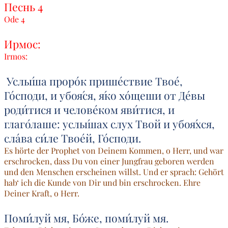
Песнь 4
Ode 4
И
рмос:
Irmos:
Услы́ша проро́к прише́ствие Твое́,
Го́споди, и убоя́ся, я́ко хо́щеши от Де́вы
роди́тися и челове́ком яви́тися, и
глаго́лаше: услы́шах слух Твой и убоя́хся,
сла́ва си́ле Твое́й, Го́споди.
Es hörte der Prophet von Deinem Kommen, o Herr, und war
erschrocken, dass Du von einer Jungfrau geboren werden
und den Menschen erscheinen willst. Und er sprach: Gehört
hab‘ ich die Kunde von Dir und bin erschrocken. Ehre
Deiner Kraft, o Herr.
Поми́луй мя, Бо́же, поми́луй мя.