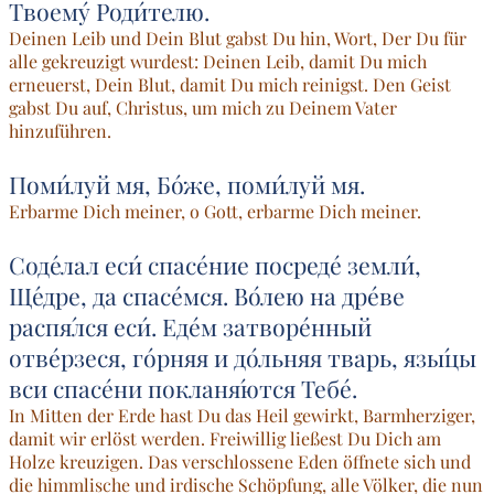
Твоему́ Роди́телю.
Deinen Leib und Dein Blut gabst Du hin, Wort, Der Du für
alle gekreuzigt wurdest: Deinen Leib, damit Du mich
erneuerst, Dein Blut, damit Du mich reinigst. Den Geist
gabst Du auf, Christus, um mich zu Deinem Vater
hinzuführen.
Поми́луй мя, Бо́же, поми́луй мя.
Erbarme Dich meiner, o Gott, erbarme Dich meiner.
Соде́лал еси́ спасе́ние посреде́ земли́,
Ще́дре, да спасе́мся. Во́лею на дре́ве
распя́лся еси́. Еде́м затворе́нный
отве́рзеся, го́рняя и до́льняя тварь, язы́цы
вси спасе́ни покланя́ются Тебе́.
In Mitten der Erde hast Du das Heil gewirkt, Barmherziger,
damit wir erlöst werden. Freiwillig ließest Du Dich am
Holze kreuzigen. Das verschlossene Eden öffnete sich und
die himmlische und irdische Schöpfung, alle Völker, die nun