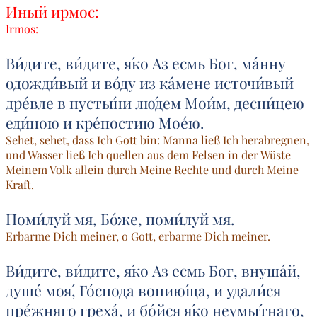
Иный ирмос:
Irmos:
Ви́дите, ви́дите, я́ко Аз есмь Бог, ма́нну
одожди́вый и во́ду из ка́мене источи́вый
дре́вле в пусты́ни лю́дем Мои́м, десни́цею
еди́ною и кре́постию Мое́ю.
Sehet, sehet, dass Ich Gott bin: Manna ließ Ich herabregnen,
und Wasser ließ Ich quellen aus dem Felsen in der Wüste
Meinem Volk allein durch Meine Rechte und durch Meine
Kraft.
Поми́луй мя, Бо́же, поми́луй мя.
Erbarme Dich meiner, o Gott, erbarme Dich meiner.
Ви́дите, ви́дите, я́ко Аз есмь Бог, внуша́й,
душе́ моя́, Го́спода вопию́ща, и удали́ся
пре́жняго греха́, и бо́йся я́ко неумы́тнаго,