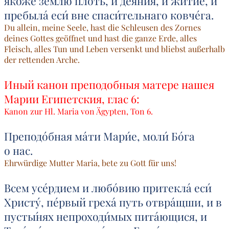
я́коже зе́млю плоть, и дея́ния, и житие́, и
пребыла́ еси́ вне спаси́тельнаго ковче́га.
Du allein, meine Seele, hast die Schleusen des Zornes
deines Gottes geöffnet und hast die ganze Erde, alles
Fleisch, alles Tun und Leben versenkt und bliebst außerhalb
der rettenden Arche.
Иный канон преподобныя матере нашея
Марии Египетския, глас 6:
Kanon zur Hl. Maria von Ägypten, Ton 6.
Преподо́бная ма́ти Мари́е, моли́ Бо́га
о нас.
Ehrwürdige Mutter Maria, bete zu Gott für uns!
Всем усе́рдием и любо́вию притекла́ еси́
Христу́, пе́рвый греха́ путь отвра́щши, и в
пусты́нях непроходи́мых пита́ющися, и