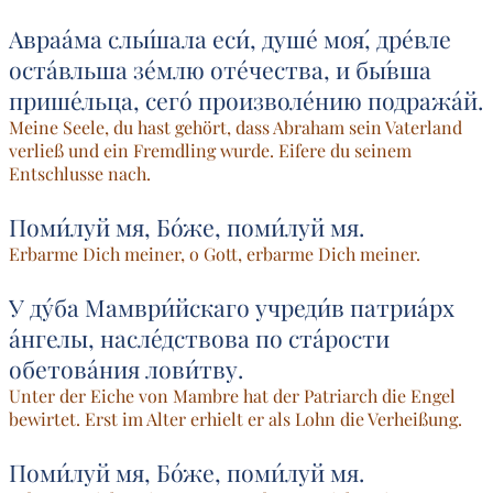
Авраа́ма слы́шала еси́, душе́ моя́, дре́вле
оста́вльша зе́млю оте́чества, и бы́вша
прише́льца, сего́ произволе́нию подража́й.
Meine Seele, du hast gehört, dass Abraham sein Vaterland
verließ und ein Fremdling wurde. Eifere du seinem
Entschlusse nach.
Поми́луй мя, Бо́же, поми́луй мя.
Erbarme Dich meiner, o Gott, erbarme Dich meiner.
У ду́ба Мамври́йскаго учреди́в патриа́рх
а́нгелы, насле́дствова по ста́рости
обетова́ния лови́тву.
Unter der Eiche von Mambre hat der Patriarch die Engel
bewirtet. Erst im Alter erhielt er als Lohn die Verheißung.
Поми́луй мя, Бо́же, поми́луй мя.