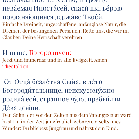
пева́емая Ипоста́сей, спаси́ ны, ве́рою
покланя́ющияся держа́ве Твое́й.
Einfache Dreiheit, ungeschaffene, anfanglose Natur, die
Dreiheit der besungenen Personen: Rette uns, die wir im
Glauben Deine Herrschaft verehren.
И ныне,
Богородичен:
Jetzt und immerdar und in alle Ewigkeit. Amen.
Theotokion:
От Отца́ безле́тна Сы́на, в ле́то
Богороди́тельнице, неискусому́жно
родила́ еси́, стра́нное чу́до, пребы́вши
Де́ва доя́щи.
Den Sohn, der vor den Zeiten aus dem Vater gezeugt ward,
hast Du in der Zeit jungfräulich geboren. 0 seltsames
Wunder: Du bliebest Jungfrau und nährst dein Kind.