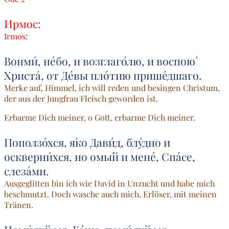
Ирмос:
Irmos:
Вонми́, не́бо, и возглаго́лю, и воспою́
Христа́, от Де́вы пло́тию прише́дшаго.
Merke auf, Himmel, ich will reden und besingen Christum,
der aus der Jungfrau Fleisch geworden ist.
Erbarme Dich meiner, o Gott, erbarme Dich meiner.
Поползо́хся, я́ко Дави́д, блу́дно и
оскверни́хся, но омы́й и мене́, Спа́се,
слеза́ми.
Ausgeglitten bin ich wie David in Unzucht und habe mich
beschmutzt. Doch wasche auch mich, Erlöser, mit meinen
Tränen.