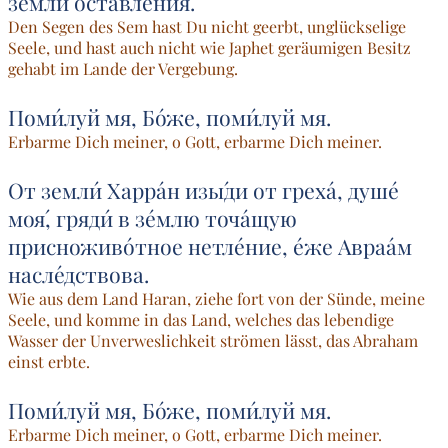
земли́ оставле́ния.
Den Segen des Sem hast Du nicht geerbt, unglückselige
Seele, und hast auch nicht wie Japhet geräumigen Besitz
gehabt im Lande der Vergebung.
Поми́луй мя, Бо́же, поми́луй мя.
Erbarme Dich meiner, o Gott, erbarme Dich meiner.
От земли́ Харра́н изы́ди от греха́, душе́
моя́, гряди́ в зе́млю точа́щую
присноживо́тное нетле́ние, е́же Авраа́м
насле́дствова.
Wie aus dem Land Haran, ziehe fort von der Sünde, meine
Seele, und komme in das Land, welches das lebendige
Wasser der Unverweslichkeit strömen lässt, das Abraham
einst erbte.
Поми́луй мя, Бо́же, поми́луй мя.
Erbarme Dich meiner, o Gott, erbarme Dich meiner.