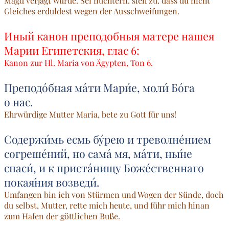
Magd verjagt wurde. Sei nüchtern. sieh zu. dass du nicht
Gleiches erduldest wegen der Ausschweifungen.
Иный канон преподобныя матере нашея
Марии Египетския, глас 6:
Kanon zur Hl. Maria von Ägypten, Ton 6.
Преподо́бная ма́ти Мари́е, моли́ Бо́га
о нас.
Ehrwürdige Mutter Maria, bete zu Gott für uns!
Содержи́мь есмь бу́рею и треволне́нием
согреше́ний, но сама́ мя, ма́ти, ны́не
спаси́, и к приста́нищу Боже́ственнаго
покая́ния возведи́.
Umfangen bin ich von Stürmen und Wogen der Sünde, doch
du selbst, Mutter, rette mich heute, und führ mich hinan
zum Hafen der göttlichen Buße.