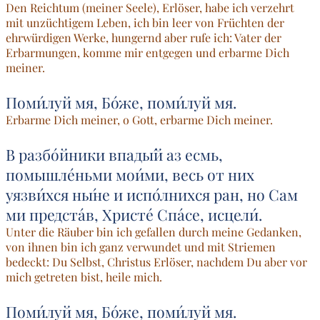
Den Reichtum (meiner Seele), Erlöser, habe ich verzehrt
mit unzüchtigem Leben, ich bin leer von Früchten der
ehrwürdigen Werke, hungernd aber rufe ich: Vater der
Erbarmungen, komme mir entgegen und erbarme Dich
meiner.
Поми́луй мя, Бо́же, поми́луй мя.
Erbarme Dich meiner, o Gott, erbarme Dich meiner.
В разбо́йники впады́й аз есмь,
помышле́ньми мои́ми, весь от них
уязви́хся ны́не и испо́лнихся ран, но Сам
ми предста́в, Христе́ Спа́се, исцели́.
Unter die Räuber bin ich gefallen durch meine Gedanken,
von ihnen bin ich ganz verwundet und mit Striemen
bedeckt: Du Selbst, Christus Erlöser, nachdem Du aber vor
mich getreten bist, heile mich.
Поми́луй мя, Бо́же, поми́луй мя.