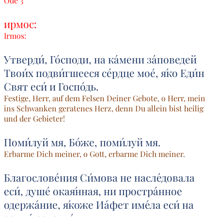
Ode 3
ирмос:
Irmos:
Утверди́, Го́споди, на ка́мени за́поведей
Твои́х подви́гшееся се́рдце мое́, я́ко Еди́н
Свят еси́ и Госпо́дь.
Festige, Herr, auf dem Felsen Deiner Gebote, o Herr, mein
ins Schwanken geratenes Herz, denn Du allein bist heilig
und der Gebieter!
Поми́луй мя, Бо́же, поми́луй мя.
Erbarme Dich meiner, o Gott, erbarme Dich meiner.
Благослове́ния Си́мова не насле́довала
еси́, душе́ окая́нная, ни простра́нное
одержа́ние, я́коже Иа́фет име́ла еси́ на