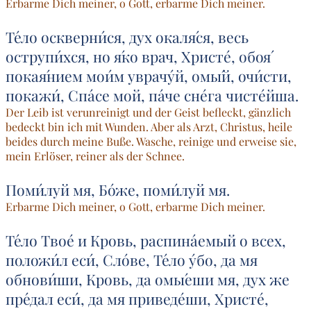
Erbarme Dich meiner, o Gott, erbarme Dich meiner.
Те́ло оскверни́ся, дух окаля́ся, весь
острупи́хся, но я́ко врач, Христе́, обоя́
покая́нием мои́м уврачу́й, омы́й, очи́сти,
покажи́, Спа́се мой, па́че сне́га чисте́йша.
Der Leib ist verunreinigt und der Geist befleckt, gänzlich
bedeckt bin ich mit Wunden. Aber als Arzt, Christus, heile
beides durch meine Buße. Wasche, reinige und erweise sie,
mein Erlöser, reiner als der Schnee.
Поми́луй мя, Бо́же, поми́луй мя.
Erbarme Dich meiner, o Gott, erbarme Dich meiner.
Те́ло Твое́ и Кровь, распина́емый о всех,
положи́л еси́, Сло́ве, Те́ло у́бо, да мя
обнови́ши, Кровь, да омы́еши мя, дух же
пре́дал еси́, да мя приведе́ши, Христе́,