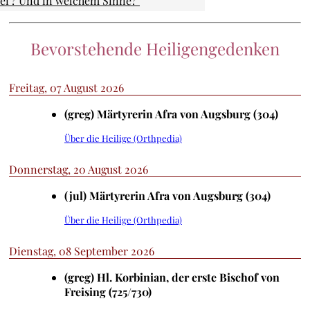
rei'? Und in welchem Sinne?"
Bevorstehende Heiligengedenken
Freitag, 07 August 2026
(greg) Märtyrerin Afra von Augsburg (304)
Über die Heilige (Orthpedia)
Donnerstag, 20 August 2026
(jul) Märtyrerin Afra von Augsburg (304)
Über die Heilige (Orthpedia)
Dienstag, 08 September 2026
(greg) Hl. Korbinian, der erste Bischof von
Freising (725/730)