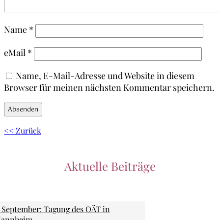
Name
*
eMail
*
Name, E-Mail-Adresse und Website in diesem
Browser für meinen nächsten Kommentar speichern.
<< Zurück
Aktuelle Beiträge
. September: Tagung des OÄT in
annheim