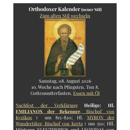
Orthodoxer Kalender
(neuer Stil)
Zum alten Stil wechseln
Samstag, 08. August 2026
10. Woche nach Pfingsten. Ton 8.
Gottesmutterfasten.
Essen mit Öl
Nachfest der Verklärung
Heilige:
Hl.
EMILIANOS der Bekenner
, Bischof von
Kyzikos
† um 815-820; Hl.
MYRON der
Wundertäter, Bischof von Kreta
† um 350; Hll.
Märtyrer ELEUTHERIOS und LEONIDAS von