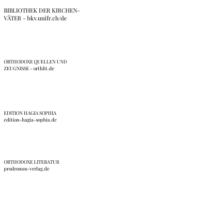
BIBLIOTHEK DER KIRCHEN-
VÄTER - bkv.unifr.ch/de
ORTHODOXE QUELLEN UND
ZEUGNISSE - orthlit.de
EDITION HAGIA SOPHIA
edition-hagia-sophia.de
ORTHODOXE LITERATUR
prodromos-verlag.de