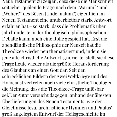
Neue Testament zu zeigen, dass diese die Menschheit
seit jeher quälende Frage nach dem „Warum?“ und
„Woher?“ des Bösen (Unde malum?) eigentlich im
Neuen Testament eine unüberbietbar starke Antwort
erfahren hat – so stark, dass die Problematik über
Jahrhunderte in der theologisch-philosophischen
Debatte kaum noch eine Rolle gespielt hat. Erst die
abendländische Philosophie der Neuzeit hat die
Theodizee wieder neu thematisiert und, indem sie
jene alte christliche Antwort ignorierte, stellt sie diese
Frage heute wieder als die größte Herausforderung
des Glaubens an einen Gott dar. Seit den
schrecklichen Bildern der zwei Weltkriege und des
Holocaust vertreten auch viele christliche Theologen
die Meinung, dass die Theodizee-Frage unlösbar
sei.Der Autor versucht dagegen, anhand der ältesten
Überlieferungen des Neuen Testaments, wie der
Gleichnisse Jesu, urchristlicher Hymnen und Paulus’
groß angelegtem Entwurf der Heilsgeschichte im