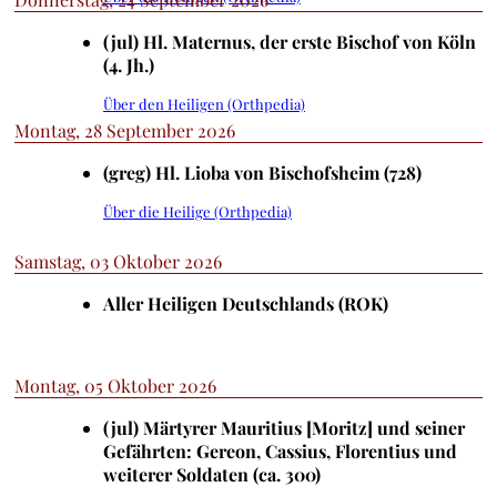
(jul) Hl. Maternus, der erste Bischof von Köln
(4. Jh.)
Über den Heiligen (Orthpedia)
Montag, 28 September 2026
(greg) Hl. Lioba von Bischofsheim (728)
Über die Heilige (Orthpedia)
Samstag, 03 Oktober 2026
Aller Heiligen Deutschlands (ROK)
Montag, 05 Oktober 2026
(jul) Märtyrer Mauritius [Moritz] und seiner
Gefährten: Gereon, Cassius, Florentius und
weiterer Soldaten (ca. 300)