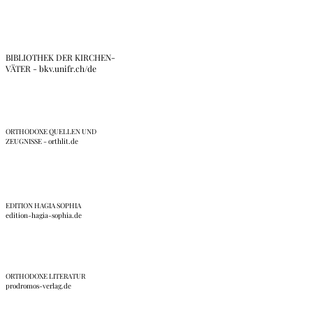
BIBLIOTHEK DER KIRCHEN-
VÄTER - bkv.unifr.ch/de
ORTHODOXE QUELLEN UND
ZEUGNISSE - orthlit.de
EDITION HAGIA SOPHIA
edition-hagia-sophia.de
ORTHODOXE LITERATUR
prodromos-verlag.de