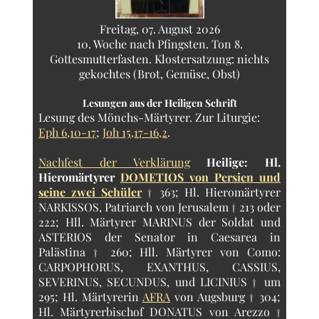
Freitag, 07. August 2026
10. Woche nach Pfingsten. Ton 8.
Gottesmutterfasten. Klostersatzung: nichts
gekochtes (Brot, Gemüse, Obst)
Lesungen aus der Heiligen Schrift
Lesung des Mönchs-Märtyrer.
Zur Liturgie:
Eph 6,10-17
;
Joh 15,17-16,2
.
Nachfest der Verklärung
Heilige:
Hl.
Hieromärtyrer
DOMETIOS von Persien und
seine zwei Schüler
† 363; Hl. Hieromärtyrer
NARKISSOS, Patriarch von Jerusalem † 213 oder
222; Hll. Märtyrer MARINUS der Soldat und
ASTERIOS der Senator in Caesarea in
Palästina † 260; Hll. Märtyrer von Como:
CARPOPHORUS, EXANTHUS, CASSIUS,
SEVERINUS, SECUNDUS, und LICINIUS † um
295; Hl. Märtyrerin
AFRA
von Augsburg † 304;
Hl. Märtyrerbischof DONATUS von Arezzo †