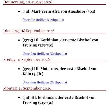
Donnerstag, 20 August 2026
(jul) Märtyrerin Afra von Augsburg (304)
Über die Heilige (Orthpedia)
Dienstag, 08 September 2026
(greg) Hl. Korbinian, der erste Bischof von
Freising (725/730)
Über den Heiligen (Orthpedia)
Freitag, 11 September 2026
(greg) Hl. Maternus, der erste Bischof von
Köln (4. Jh.)
Über den Heiligen (Orthpedia)
Montag, 21 September 2026
(jul) Hl. Korbinian, der erste Bischof von
Freising (725/730)