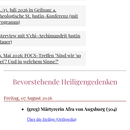
4./15. Juli 2026 in Geilnau: 4.
heologische St. Justin-Konferenz (mit
rogramm)
nterview mit S’chi-Archimandrit Justin
Rauer)
3. Mai 2026: FOCS-Treffen "Sind wir 'so
rei'? Und in welchem Sinne?"
Bevorstehende Heiligengedenken
Freitag, 07 August 2026
(greg) Märtyrerin Afra von Augsburg (304)
Über die Heilige (Orthpedia)