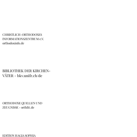
CHRISTLICH-ORTHODOXES
INFORMATIONSZENTRUM e.V.
orthodoxinfo.de
BIBLIOTHEK DER KIRCHEN-
VÄTER - bkv.unifr.ch/de
ORTHODOXE QUELLEN UND
ZEUGNISSE - orthlit.de
EDITION HAGIA SOPHIA