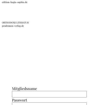
edition-hagia-sophia.de
ORTHODOXE LITERATUR
prodromos-verlag.de
Anmeldung Interner Bereich/ Forum
Mitgliedsname
Passwort