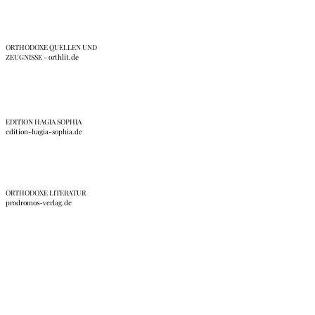
ORTHODOXE QUELLEN UND
ZEUGNISSE - orthlit.de
EDITION HAGIA SOPHIA
edition-hagia-sophia.de
ORTHODOXE LITERATUR
prodromos-verlag.de