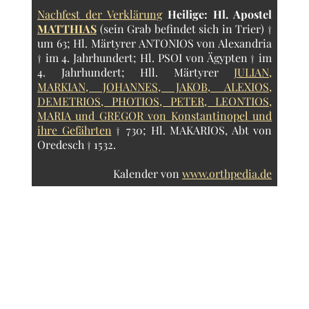
Nachfest der Verklärung
Heilige:
Hl. Apostel
MATTHIAS
(sein Grab befindet sich in Trier) †
um 63; Hl. Märtyrer ANTONIOS von Alexandria
† im 4. Jahrhundert; Hl. PSOI von Ägypten † im
4. Jahrhundert; Hll. Märtyrer
JULIAN,
MARKIAN, JOHANNES, JAKOB, ALEXIOS,
DEMETRIOS, PHOTIOS, PETER, LEONTIOS,
MARIA und GREGOR von Konstantinopel und
ihre Gefährten
† 730; Hl. MAKARIOS, Abt von
Oredesch † 1532.
Kalender von
www.orthpedia.de