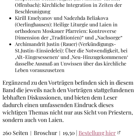
Offenbach): Kirchliche Integration in Zeiten der
Beschleunigung
Kirill Emelyanov und Nadezhda Beliakova
(Oerlinghausen): Heilige Liturgie und Laien in
orthodoxen Moskauer Pfarreien: Kontroverse
Dimension der „Tradition(en)“ und „Nachsorge“
­­Archimandrit Justin (Rauer) (Verkündigungs-
St.Justin-Einsiedelei): Über die Notwendigkeit, bei
‚Alt-Eingesessenen‘ und ‚Neu-Hinzugekommenen‘
dasselbe Ausmaß an Unwissen über das kirchliche
Leben vorauszusetzen
Ergänzend zu den Vorträgen befinden sich in diesem
Band die jeweils nach den Vorträgen stattgefundenen
lebhaften Diskussionen, und bieten dem Leser
dadurch einen umfassenden Eindruck dieses
wichtigen Themas nicht nur aus Sicht von Priestern,
sondern auch von Laien.
260 Seiten︱Broschur︱19,50 |
Bestellung hier