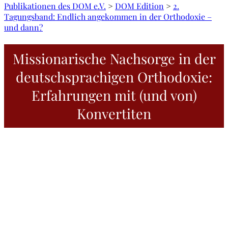
Publikationen des DOM e.V.
>
DOM Edition
>
2.
Tagungsband: Endlich angekommen in der Orthodoxie –
und dann?
Missionarische Nachsorge in der
deutschsprachigen Orthodoxie:
Erfahrungen mit (und von)
Konvertiten