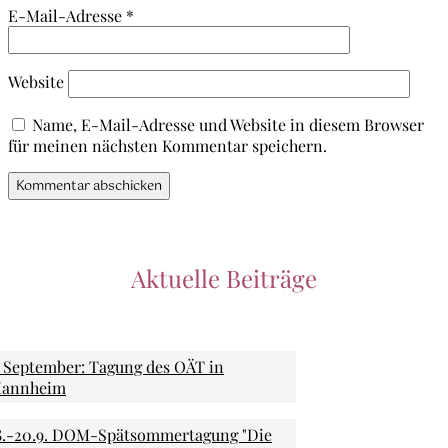
E-Mail-Adresse
*
Website
Name, E-Mail-Adresse und Website in diesem Browser
für meinen nächsten Kommentar speichern.
Aktuelle Beiträge
. September: Tagung des OÄT in
annheim
8.-20.9. DOM-Spätsommertagung "Die