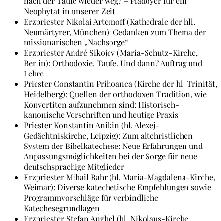
nach der Taufe wieder weg? – Plädoyer für ein
Neophytat in unserer Zeit
Erzpriester Nikolai Artemoff (Kathedrale der hll.
Neumärtyrer, München): Gedanken zum Thema der
missionarischen „Nachsorge“
Erzpriester André Sikojev (Maria-Schutz-Kirche,
Berlin): Orthodoxie. Taufe. Und dann? Auftrag und
Lehre
Priester Constantin Prihoanca (Kirche der hl. Trinität,
Heidelberg): Quellen der orthodoxen Tradition, wie
Konvertiten aufzunehmen sind: Historisch-
kanonische Vorschriften und heutige Praxis
Priester Konstantin Anikin (hl. Alexej-
Gedächtniskirche, Leipzig): Zum altchristlichen
System der Bibelkatechese: Neue Erfahrungen und
Anpassungsmöglichkeiten bei der Sorge für neue
deutschsprachige Mitglieder
Erzpriester Mihail Rahr (hl. Maria-Magdalena-Kirche,
Weimar): Diverse katechetische Empfehlungen sowie
Programmvorschläge für verbindliche
Katechesegrundlagen
Erzpriester Stefan Anghel (hl. Nikolaus-Kirche,