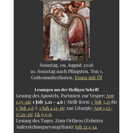
Sonntag, 09. August 2026
10. Sonntag nach Pfingsten. Ton 1.
Gottesmutterfasten.
Essen mit Öl
Lesungen aus der Heiligen Schrift
Lesung des Apostels.
Parimien zur Vesper:
Apg
1,15-26
;
1 Joh 3,21 - 4,6
( Stelle lesen:
1 Joh 3,21
bis
1 Joh 4,6
)
;
1 Joh 4,11-16
; zur Liturgie:
Apg 1,12-
17.21-26
;
Lk 9,1-6
.
Lesung des Tages.
Zum Orthros (Zehntes
Auferstehungsevangelium):
Joh 21,1-14
.