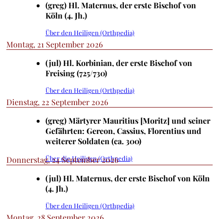
(greg) Hl. Maternus, der erste Bischof von
Köln (4. Jh.)
Über den Heiligen (Orthpedia)
Montag, 21 September 2026
(jul) Hl. Korbinian, der erste Bischof von
Freising (725/730)
Über den Heiligen (Orthpedia)
Dienstag, 22 September 2026
(greg) Märtyrer Mauritius [Moritz] und seiner
Gefährten: Gereon, Cassius, Florentius und
weiterer Soldaten (ca. 300)
Über die Heiligen (Orthpedia)
Donnerstag, 24 September 2026
(jul) Hl. Maternus, der erste Bischof von Köln
(4. Jh.)
Über den Heiligen (Orthpedia)
Montag, 28 September 2026