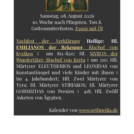
Samstag, 08. August 2026
10. Woche nach Pfingsten. Ton 8.
Gottesmutterfasten.
Essen mit Öl
Nachfest der Verklärung
Heilige:
Hl.
EMILIANOS der Bekenner
, Bischof von
Kyzikos
† um 815-820; Hl.
MYRON der
Wundertäter, Bischof von Kreta
† um 350; Hll.
Märtyrer ELEUTHERIOS und LEONIDAS von
Konstantinopel und viele Kinder mit ihnen †
im 4. Jahrhundert; Hll. Zwei Märtyrer von
Tyra; Hl. Märtyrer STIRIAKOS; Hl. Märtyrer
GORMIZDAS von Persien † 418; Hll. Zwölf
Asketen von Ägypten.
Kalender von
www.orthpedia.de