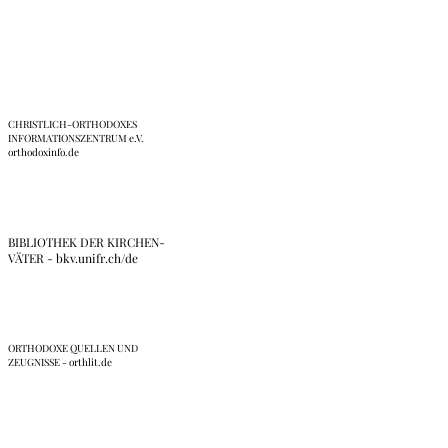
Links
CHRISTLICH-ORTHODOXES
INFORMATIONSZENTRUM e.V.
orthodoxinfo.de
BIBLIOTHEK DER KIRCHEN-
VÄTER - bkv.unifr.ch/de
ORTHODOXE QUELLEN UND
ZEUGNISSE - orthlit.de