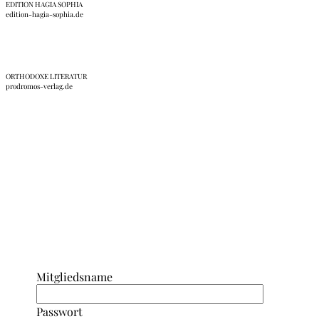
EDITION HAGIA SOPHIA
edition-hagia-sophia.de
ORTHODOXE LITERATUR
prodromos-verlag.de
Anmeldung Interner Bereich/ Forum
Mitgliedsname
Passwort