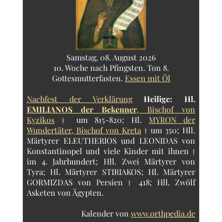
Samstag, 08. August 2026
10. Woche nach Pfingsten. Ton 8.
Gottesmutterfasten.
Essen mit Öl
Nachfest der Verklärung
Heilige:
Hl.
EMILIANOS der Bekenner
, Bischof von
Kyzikos
† um 815-820; Hl.
MYRON der
Wundertäter, Bischof von Kreta
† um 350; Hll.
Märtyrer ELEUTHERIOS und LEONIDAS von
Konstantinopel und viele Kinder mit ihnen †
im 4. Jahrhundert; Hll. Zwei Märtyrer von
Tyra; Hl. Märtyrer STIRIAKOS; Hl. Märtyrer
GORMIZDAS von Persien † 418; Hll. Zwölf
Asketen von Ägypten.
Kalender von
www.orthpedia.de