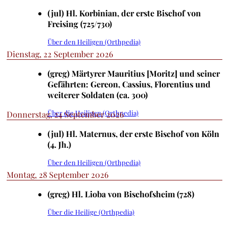
(jul) Hl. Korbinian, der erste Bischof von
Freising (725/730)
Über den Heiligen (Orthpedia)
Dienstag, 22 September 2026
(greg) Märtyrer Mauritius [Moritz] und seiner
Gefährten: Gereon, Cassius, Florentius und
weiterer Soldaten (ca. 300)
Über die Heiligen (Orthpedia)
Donnerstag, 24 September 2026
(jul) Hl. Maternus, der erste Bischof von Köln
(4. Jh.)
Über den Heiligen (Orthpedia)
Montag, 28 September 2026
(greg) Hl. Lioba von Bischofsheim (728)
Über die Heilige (Orthpedia)