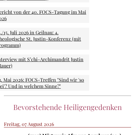
ericht von der 40. FOCS-Tagung im Mai
026
4./15. Juli 2026 in Geilnau: 4.
heologische St. Justin-Konferenz (mit
rogramm)
nterview mit S’chi-Archimandrit Justin
Rauer)
3. Mai 2026: FOCS-Treffen "Sind wir 'so
rei'? Und in welchem Sinne?"
Bevorstehende Heiligengedenken
Freitag, 07 August 2026