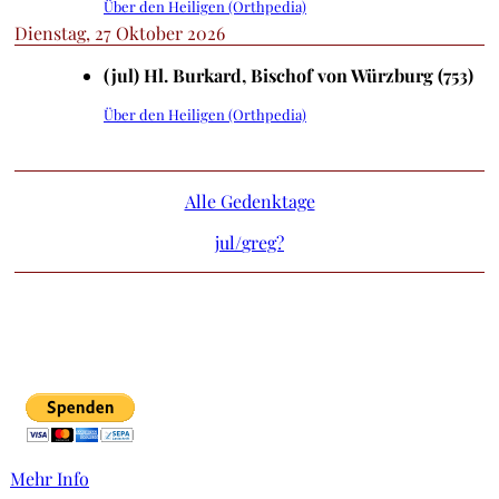
Über den Heiligen (Orthpedia)
Dienstag, 27 Oktober 2026
(jul) Hl. Burkard, Bischof von Würzburg (753)
Über den Heiligen (Orthpedia)
Alle Gedenktage
jul/
greg?
Mehr Info