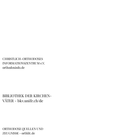
Links
CHRISTLICH-ORTHODOXES
INFORMATIONSZENTRUM e.V.
orthodoxinfo.de
BIBLIOTHEK DER KIRCHEN-
VÄTER - bkv.unifr.ch/de
ORTHODOXE QUELLEN UND
ZEUGNISSE - orthlit.de