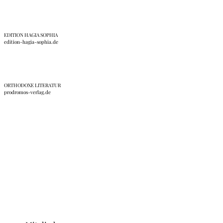
EDITION HAGIA SOPHIA
edition-hagia-sophia.de
ORTHODOXE LITERATUR
prodromos-verlag.de
Anmeldung Interner Bereich/ Forum