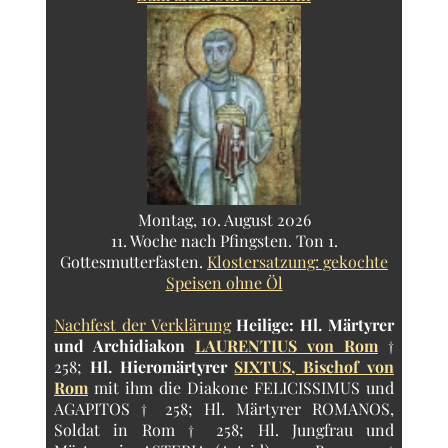
Montag, 10. August 2026
11. Woche nach Pfingsten. Ton 1.
Gottesmutterfasten.
Klostersatzung: gekochte
Speisen ohne Öl
Nachfest der Verklärung
Heilige:
Hl. Märtyrer
und Archidiakon
LAURENTIUS von Rom
†
258;
Hl. Hieromärtyrer
SIXTUS, Bischof von
Rom
mit ihm die Diakone FELICISSIMUS und
AGAPITOS † 258; Hl. Märtyrer ROMANOS,
Soldat in Rom † 258; Hl. Jungfrau und