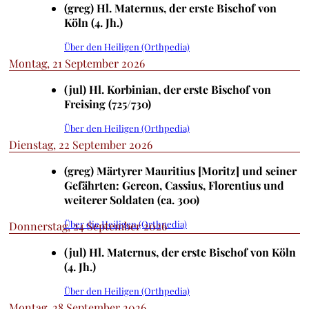
(greg) Hl. Maternus, der erste Bischof von
Köln (4. Jh.)
Über den Heiligen (Orthpedia)
Montag, 21 September 2026
(jul) Hl. Korbinian, der erste Bischof von
Freising (725/730)
Über den Heiligen (Orthpedia)
Dienstag, 22 September 2026
(greg) Märtyrer Mauritius [Moritz] und seiner
Gefährten: Gereon, Cassius, Florentius und
weiterer Soldaten (ca. 300)
Über die Heiligen (Orthpedia)
Donnerstag, 24 September 2026
(jul) Hl. Maternus, der erste Bischof von Köln
(4. Jh.)
Über den Heiligen (Orthpedia)
Montag, 28 September 2026