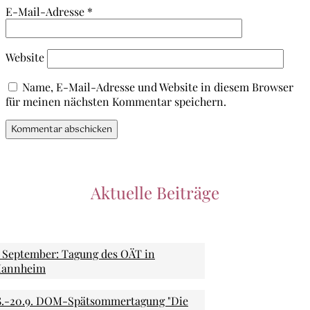
E-Mail-Adresse
*
Website
Name, E-Mail-Adresse und Website in diesem Browser
für meinen nächsten Kommentar speichern.
Aktuelle Beiträge
. September: Tagung des OÄT in
annheim
8.-20.9. DOM-Spätsommertagung "Die