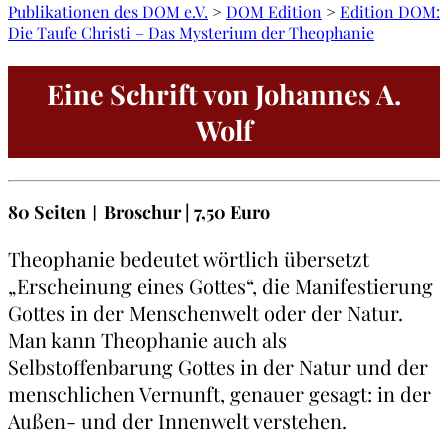
Publikationen des DOM e.V.
>
DOM Edition
>
Edition DOM:
Die Taufe Christi – Das Mysterium der Theophanie
Eine Schrift von Johannes A.
Wolf
80 Seiten︱Broschur
| 7,50 Euro
Theophanie bedeutet wörtlich übersetzt
„Erscheinung eines Gottes“, die Manifestierung
Gottes in der Menschenwelt oder der Natur.
Man kann Theophanie auch als
Selbstoffenbarung Gottes in der Natur und der
menschlichen Vernunft, genauer gesagt: in der
Außen- und der Innenwelt verstehen.