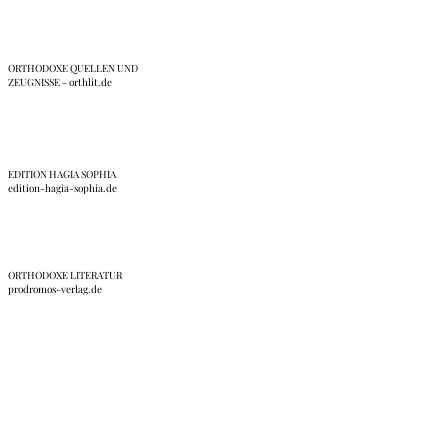
ORTHODOXE QUELLEN UND
ZEUGNISSE - orthlit.de
EDITION HAGIA SOPHIA
edition-hagia-sophia.de
ORTHODOXE LITERATUR
prodromos-verlag.de