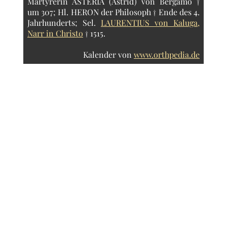
Märtyrerin ASTERIA (Astrid) von Bergamo †
um 307; Hl. HERON der Philosoph † Ende des 4.
Jahrhunderts; Sel.
LAURENTIUS von Kaluga,
Narr in Christo
† 1515.
Kalender von
www.orthpedia.de