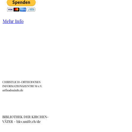
Mehr Info
Links
CHRISTLICH-ORTHODOXES
INFORMATIONSZENTRUM e.V.
orthodoxinfo.de
BIBLIOTHEK DER KIRCHEN-
VÄTER - bkv.unifr.ch/de