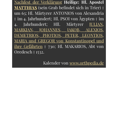
Nachfest der Verklärung
Heilige:
Hl. Apostel
MATTHIAS
(sein Grab befindet sich in Trier) †
um 63; Hl. Märtyrer ANTONIOS von Alexandria
† im 4. Jahrhundert; Hl. PSOI von Ägypten † im
4. Jahrhundert; Hll. Märtyrer
JULIAN,
MARKIAN, JOHANNES, JAKOB, ALEXIOS,
DEMETRIOS, PHOTIOS, PETER, LEONTIOS,
MARIA und GREGOR von Konstantinopel und
ihre Gefährten
† 730; Hl. MAKARIOS, Abt von
Oredesch † 1532.
Kalender von
www.orthpedia.de