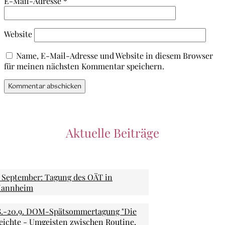
E-Mail-Adresse
*
Website
Name, E-Mail-Adresse und Website in diesem Browser
für meinen nächsten Kommentar speichern.
Aktuelle Beiträge
. September: Tagung des OÄT in
annheim
8.-20.9. DOM-Spätsommertagung "Die
eichte - Umgeisten zwischen Routine,