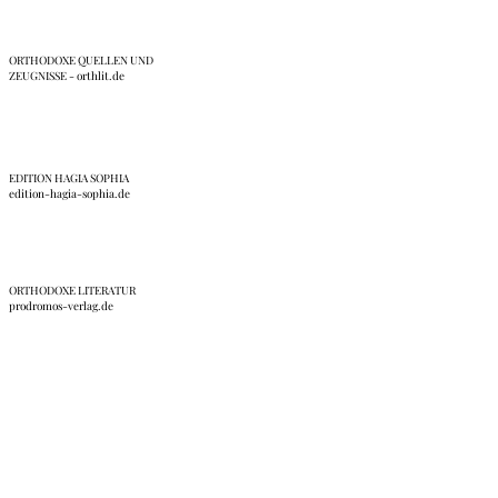
ORTHODOXE QUELLEN UND
ZEUGNISSE - orthlit.de
EDITION HAGIA SOPHIA
edition-hagia-sophia.de
ORTHODOXE LITERATUR
prodromos-verlag.de