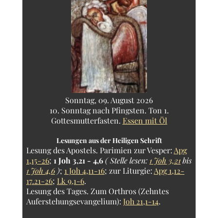
Sonntag, 09. August 2026
10. Sonntag nach Pfingsten. Ton 1.
Gottesmutterfasten.
Essen mit Öl
Lesungen aus der Heiligen Schrift
Lesung des Apostels.
Parimien zur Vesper:
Apg
1,15-26
;
1 Joh 3,21 - 4,6
( Stelle lesen:
1 Joh 3,21
bis
1 Joh 4,6
)
;
1 Joh 4,11-16
; zur Liturgie:
Apg 1,12-
17.21-26
;
Lk 9,1-6
.
Lesung des Tages.
Zum Orthros (Zehntes
Auferstehungsevangelium):
Joh 21,1-14
.