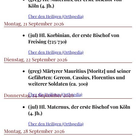
Köln (4. Jh.)
Über den Heiligen (Orthpedia)
Montag, 21 September 2026
(jul) Hl. Korbinian, der erste Bischof von
Freising (725/730)
Über den Heiligen (Orthpedia)
Dienstag, 22 September 2026
(greg) Märtyrer Mauritius [Moritz] und seiner
Gefährten: Gereon, Cassius, Florentius und
weiterer Soldaten (ca. 300)
Über die Heiligen (Orthpedia)
Donnerstag, 24 September 2026
(jul) Hl. Maternus, der erste Bischof von Köln
(4. Jh.)
Über den Heiligen (Orthpedia)
Montag, 28 September 2026