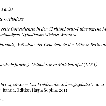
 Paris)
ité Orthodoxe
 erste Gottesdienste in der Christophorus-Ruinenkirche Ma
achmaligen Hypodiakon Michael Wosnitza
riarchats, Aufnahme der Gemeinde in der Diözese Berlin u
‚Deutschsprachige Orthodoxie in Mitteleuropa‘ (DOM)
ther 14,26-40
—
Das Problem des Schweigegebotes“
. In: C
 Band 1, Edition Hagia Sophia, 2012.
ster