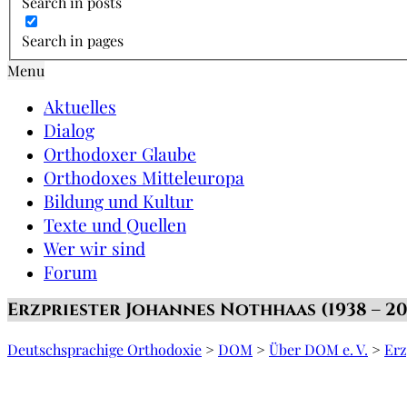
Search in posts
Search in pages
Menu
Aktuelles
Dialog
Orthodoxer Glaube
Orthodoxes Mitteleuropa
Bildung und Kultur
Texte und Quellen
Wer wir sind
Forum
Erzpriester Johannes Nothhaas (1938 – 20
Deutschsprachige Orthodoxie
>
DOM
>
Über DOM e. V.
>
Erz