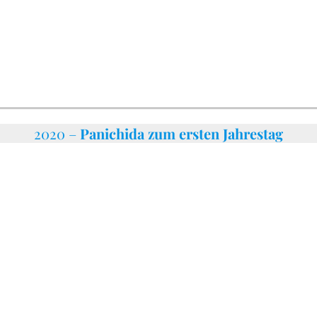
2020 –
Panichida zum ersten Jahrestag