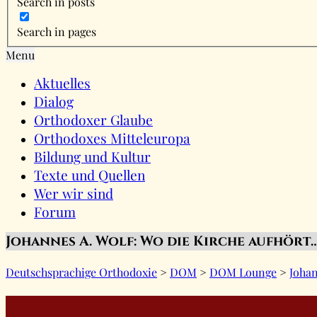
Search in posts
Search in pages
Menu
Aktuelles
Dialog
Orthodoxer Glaube
Orthodoxes Mitteleuropa
Bildung und Kultur
Texte und Quellen
Wer wir sind
Forum
Johannes A. Wolf: Wo die Kirche aufhört
Deutschsprachige Orthodoxie
>
DOM
>
DOM Lounge
>
Johan