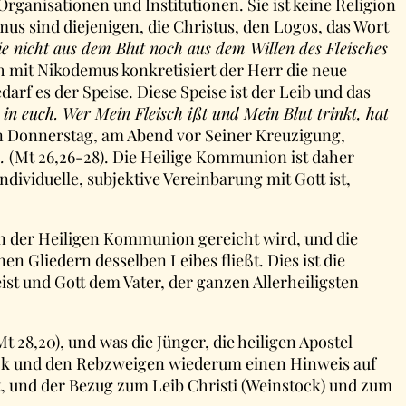
rganisationen und Institutionen. Sie ist keine Religion
us sind diejenigen, die Christus, den Logos, das Wort
e nicht aus dem Blut noch aus dem Willen des Fleisches
h mit Nikodemus konkretisiert der Herr die neue
arf es der Speise. Diese Speise ist der Leib und das
 in euch. Wer Mein Fleisch ißt und Mein Blut trinkt, hat
gen Donnerstag, am Abend vor Seiner Kreuzigung,
s…
(Mt 26,26-28). Die Heilige Kommunion ist daher
individuelle, subjektive Vereinbarung mit Gott ist,
in der Heiligen Kommunion gereicht wird, und die
n Gliedern desselben Leibes fließt. Dies ist die
t und Gott dem Vater, der ganzen Allerheiligsten
Mt 28,20), und was die Jünger, die heiligen Apostel
tock und den Rebzweigen wiederum einen Hinweis auf
t, und der Bezug zum Leib Christi (Weinstock) und zum