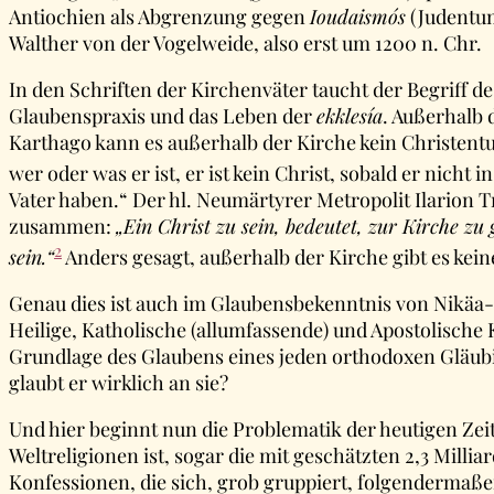
Antiochien als Abgrenzung gegen
Ioudaismós
(Judentu
Walther von der Vogelweide, also erst um 1200 n. Chr.
In den Schriften der Kirchenväter taucht der Begriff de
Glaubenspraxis und das Leben der
ekklesía
. Außerhalb 
Karthago kann es außerhalb der Kirche kein Christentu
wer oder was er ist, er ist kein Christ, sobald er nicht in
Vater haben.“ Der hl. Neumärtyrer Metropolit Ilarion 
zusammen:
„Ein Christ zu sein, bedeutet, zur Kirche zu
2
sein.“
Anders gesagt, außerhalb der Kirche gibt es keine
Genau dies ist auch im Glaubensbekenntnis von Nikäa-Ko
Heilige, Katholische (allumfassende) und Apostolische K
Grundlage des Glaubens eines jeden orthodoxen Gläubi
glaubt er wirklich an sie?
Und hier beginnt nun die Problematik der heutigen Zei
Weltreligionen ist, sogar die mit geschätzten 2,3 Mil
Konfessionen, die sich, grob gruppiert, folgendermaße