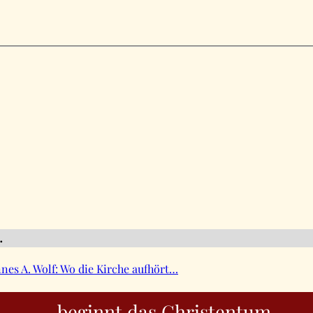
…
nes A. Wolf: Wo die Kirche aufhört…
… beginnt das Christentum.