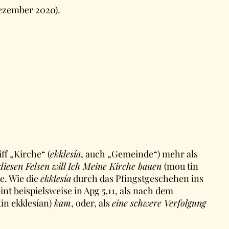
Dezember 2020).
f „Kirche“ (
ekklesía
, auch „Gemeinde“) mehr als
diesen Felsen will Ich Meine Kirche bauen
(mou tin
e. Wie die
ekklesía
durch das Pfingstgeschehen ins
int beispielsweise in Apg 5,11, als nach dem
tin ekklesían)
kam
, oder, als
eine schwere Verfolgung