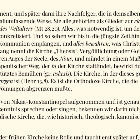
ent, und später dann ihre Nachfolger, die in demselben G
 allumfassende Weise. Sie alle gehörten als Glieder zur
ek
 des Weltalters
(Mt 28,20). Alles, was notwendig ist, um d
konkretisiert. Und so sehen wir bis in die jüngste Zeit 
ige Kommunion empfangen, und
alles bewahren
, was Christ
gang nennt die Kirche „Theosis“, Vergöttlichung oder Go
ren Auges der Seele, des
Nous
, und mündet in einem Maß 
erapeutischer Weg, der
in
der Kirche stattfindet, bewirkt 
stütztes Bemühen (gr.
askesis
). Die Kirche, in der dieses 
orgen
ist (Hebr 13,8). Es ist die Orthodoxe Kirche, die d
Strömungen abgrenzen mußte.
 von Nikäa-Konstantinopel aufgenommen und ist genauso
kenntnis sprechen oder singen, bekennen wir darin nich
lische Kirche, die, wie historisch, theologisch, kanonis
n der frühen Kirche keine Rolle und taucht erst später auf