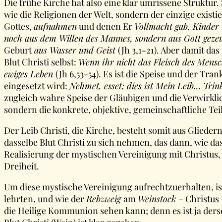
Die frühe Kirche hat also eine klar umrissene Struktur.
wie die Religionen der Welt, sondern der einzige exis
Gottes,
aufnahmen
und denen Er
Vollmacht gab, Kinder 
noch aus dem Willen des Mannes, sondern aus Gott gez
Geburt
aus Wasser und Geist
(Jh 3,1-21). Aber damit da
Blut Christi selbst:
Wenn ihr nicht das Fleisch des Mensch
ewiges Leben
(Jh 6,53-54). Es ist die Speise und der 
eingesetzt wird:
Nehmet, esset; dies ist Mein Leib… Trin
zugleich wahre Speise der Gläubigen und die Verwirkl
sondern die konkrete, objektive, gemeinschaftliche T
Der Leib Christi, die Kirche, besteht somit aus Gliedern
dasselbe Blut Christi zu sich nehmen, das dann, wie da
Realisierung der mystischen Vereinigung mit Christus,
Dreiheit.
Um diese mystische Vereinigung aufrechtzuerhalten, is
lehrten, und wie der
Rebzweig
am
Weinstock
– Christus
die Heilige Kommunion sehen kann; denn es ist ja ders