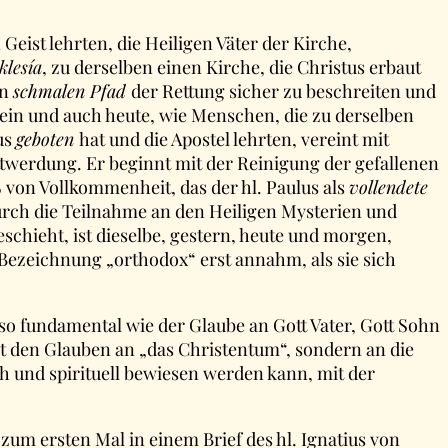
eist lehrten, die Heiligen Väter der Kirche,
klesía
, zu derselben einen Kirche, die Christus erbaut
en
schmalen Pfad
der Rettung sicher zu beschreiten und
hinein und auch heute, wie Menschen, die zu derselben
us
geboten
hat und die Apostel lehrten, vereint mit
ttwerdung. Er beginnt mit der Reinigung der gefallenen
von Vollkommenheit, das der hl. Paulus als
vollendete
durch die Teilnahme an den Heiligen Mysterien und
geschieht, ist dieselbe, gestern, heute und morgen,
ie Bezeichnung „orthodox“ erst annahm, als sie sich
 fundamental wie der Glaube an Gott Vater, Gott Sohn
t den Glauben an „das Christentum“, sondern an die
ch und spirituell bewiesen werden kann, mit der
, zum ersten Mal in einem Brief des hl. Ignatius von