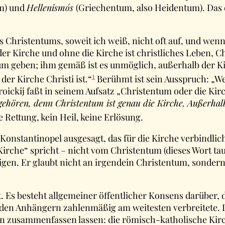
m) und
Hellenismós
(Griechentum, also Heidentum). Das
s Christentums, soweit ich weiß, nicht oft auf, und wenn
der Kirche und ohne die Kirche ist christliches Leben, 
m geben; ihm gemäß ist es unmöglich, außerhalb der Kir
1
 der Kirche Christi ist.“
Berühmt ist sein Ausspruch: „Wer
Troickij faßt in seinem Aufsatz „Christentum oder die K
 gehören, denn Christentum ist genau die Kirche. Außerhal
 Rettung, kein Heil, keine Erlösung.
nstantinopel ausgesagt, das für die Kirche verbindlich 
irche“ spricht – nicht vom Christentum (dieses Wort tauc
gen. Er glaubt nicht an irgendein Christentum, sondern
t. Es besteht allgemeiner öffentlicher Konsens darüber,
liarden Anhängern zahlenmäßig am weitesten verbreitete.
n zusammenfassen lassen: die römisch-katholische Kirche