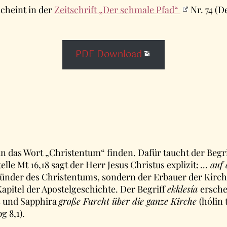
scheint in der
Zeitschrift „Der schmale Pfad“
Nr. 74 (
PDF Download
das Wort „Christentum“ finden. Dafür taucht der Begrif
le Mt 16,18 sagt der Herr Jesus Christus explizit:
… auf 
 Gründer des Christentums, sondern der Erbauer der Kirch
Kapitel der Apostelgeschichte. Der Begriff
ekklesía
ersche
s und Sapphira
große Furcht über die ganze Kirche
(hólin 
g 8,1).