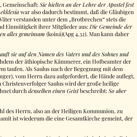
, Gemeinschaft:
Sie hielten an der Lehre der Apostel fest
r
ekklesía
war also dadurch bestimmt, daß die Gläubigen
Väter verstanden unter dem „Brotbrechen“ stets die
d Einmütigkeit ihrer Mitglieder aus:
Die Gemeinde der
tten alles gemeinsam
(koiná)(Apg 4,32). Man kann daher
auft sie auf den Namen des Vaters und des Sohnes und
 Nachdem der äthiopische Kämmerer, ein Hofbeamter der
sem taufen. Als Saulus nach der Begegnung mit dem
nger), vom Herrn dazu aufgefordert, die Hände auflegt,
m Christenverfolger Saulus wird der große heilige
chnet durch
denselben einen Geist
beschreibt:
So aber
ahl des Herrn, also an der Heiligen Kommunion, zu
. Damit ist wiederum die eine Gesamtkirche gemeint, der