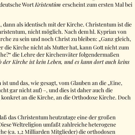
 deutsche Wort
Kristentûm
erscheint zum ersten Mal bei
, dann als identisch mit der Kirche. Christentum ist die
Christentum, nicht möglich. Nach dem hl. Kyprian von
che zu sein und noch Christ zu bleiben: „Ganz gleich,
 die Kirche nicht als Mutter hat, kann Gott nicht zum
irche?“ die Lehre der Kirchenväter folgendermaßen
b der Kirche ist kein Leben, und es kann dort auch keins
ist und das, wie gesagt, vom Glauben an die „Eine,
ht gar nicht auf) –, und dies ist daher auch die
 konkret an die Kirche, an die Orthodoxe Kirche. Doch
 daß das Christentum heutzutage eine der großen
 Diese Weltreligion umfaßt zahlreiche heterogene
 (ca. 1,2 Milliarden Mitglieder) die orthodoxen