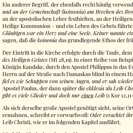
Ein anderer Begriff, der ebenfalls recht häufig verwend
und an der Gemeinschaft
(koinonía)
am Brechen des Bro
an der apostolischen Lehre festhielten, an der Heili
Heilige Kommunion – und ein Leben des Gebets führten
Gläubigen war ein Herz und eine Seele. Keiner nannte et
sagen, daß die
koinonía
das grundlegende Ethos der fr
Der Eintritt in die Kirche erfolgte durch die Taufe, d
des Heiligen Geistes
(Mt 28,19). In einer Reihe von Bei
Königin Kandake, durch den Apostel Philippus in das E
Herrn auf der Straße nach Damaskus blind in einem Hau
fiel es wie Schuppen von seinen Augen, und er sah wieder
Apostel Paulus, der dann später die
ekklesía
als
Leib Chr
gibt es viele Glieder und doch nur
einen
Leib
(1 Kor 12,11
Als sich derselbe große Apostel genötigt sieht, seine
ermahnen, schreibt er vorwurfsvoll:
Oder verachtet ihr
Leib Christi, wie er im folgenden Kapitel ausführt.