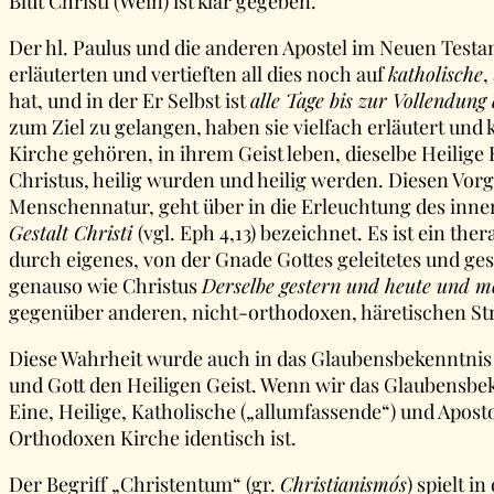
Blut Christi (Wein) ist klar gegeben.
Der hl. Paulus und die anderen Apostel im Neuen Testam
erläuterten und vertieften all dies noch auf
katholische
,
hat, und in der Er Selbst ist
alle Tage bis zur Vollendung
zum Ziel zu gelangen, haben sie vielfach erläutert und 
Kirche gehören, in ihrem Geist leben, dieselbe Heil
Christus, heilig wurden und heilig werden. Diesen Vor
Menschennatur, geht über in die Erleuchtung des inne
Gestalt Christi
(vgl. Eph 4,13) bezeichnet. Es ist ein th
durch eigenes, von der Gnade Gottes geleitetes und ge
genauso wie Christus
Derselbe gestern und heute und m
gegenüber anderen, nicht-orthodoxen, häretischen 
Diese Wahrheit wurde auch in das Glaubensbekenntnis
und Gott den Heiligen Geist. Wenn wir das Glaubensbe
Eine, Heilige, Katholische („allumfassende“) und Aposto
Orthodoxen Kirche identisch ist.
Der Begriff „Christentum“ (gr.
Christianismós
) spielt i