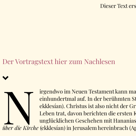
Dieser Text er
Der Vortragstext hier zum Nachlesen
N
irgendwo im Neuen Testament kann man 
einhundertmal auf. In der berühmten Stel
ekklesían). Christus ist also nicht der
Leben trat, davon berichten die ersten 
unglücklichen Geschehen mit Hanania
über die Kirche
(ekklesían) in Jerusalem hereinbrach (Ap