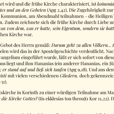
et wird und die frühe Kirche charakterisiert, ist
koinonía
tes und an den Gebeten
(Apg 2,42). Die Zugehörigkeit zu
gen Kommunion, am Abendmahl teilnahmen – die Heiligen 
. Zudem zeichnete sich die frühe Kirche durch Liebe un
was von dem, was er hatte, sein Eigentum, sondern sie ha
ühen Kirche war.
em Gebot des Herrn gemäß:
Darum geht zu allen Völkern… t
spielen wird das in der Apostelgeschichte verdeutlicht.
vangelium eingeführt wurde, läßt er sich sofort von die
s liegt und ihm Hananias (ein anderer Hananias, ein Jü
; er stand auf und ließ sich taufen
(Apg 9,18). Und aus de
isti
mit vielen verschiedenen
Gliedern,
doch gekennzei
-31).
 Ortskirche in Korinth zu einer würdigen Teilnahme am M
 die Kirche Gottes?
(tis ekklesías tou theou)(1 Kor 11,22)