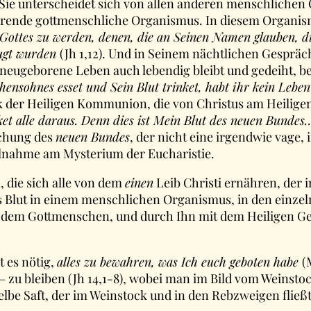
 Sie unterscheidet sich von allen anderen menschlichen O
tierende gottmenschliche Organismus. In diesem Organism
Gottes zu werden, denen, die an Seinen Namen glauben, di
eugt wurden
(Jh 1,12). Und in Seinem nächtlichen Gespräc
s neugeborene Leben auch lebendig bleibt und gedeiht, bed
ensohnes esset und Sein Blut trinket, habt ihr kein Leben
Trank der Heiligen Kommunion, die von Christus am Heili
ket alle daraus. Denn dies ist Mein Blut des neuen Bunde
ichung des
neuen Bundes
, der nicht eine irgendwie vage, 
eilnahme am Mysterium der Eucharistie.
, die sich alle von dem
einen
Leib Christi ernähren, der 
s Blut in einem menschlichen Organismus, in den einzelne
 dem Gottmenschen, und durch Ihn mit dem Heiligen Geis
t es nötig,
alles zu bewahren, was Ich euch geboten habe
(
 – zu bleiben (Jh 14,1-8), wobei man im Bild vom Weins
elbe Saft, der im Weinstock und in den Rebzweigen fließ