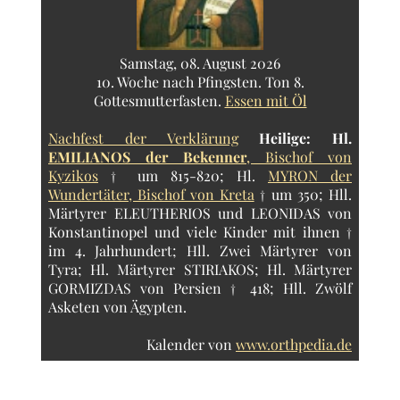
Samstag, 08. August 2026
10. Woche nach Pfingsten. Ton 8.
Gottesmutterfasten.
Essen mit Öl
Nachfest der Verklärung
Heilige:
Hl.
EMILIANOS der Bekenner
, Bischof von
Kyzikos
† um 815-820; Hl.
MYRON der
Wundertäter, Bischof von Kreta
† um 350; Hll.
Märtyrer ELEUTHERIOS und LEONIDAS von
Konstantinopel und viele Kinder mit ihnen †
im 4. Jahrhundert; Hll. Zwei Märtyrer von
Tyra; Hl. Märtyrer STIRIAKOS; Hl. Märtyrer
GORMIZDAS von Persien † 418; Hll. Zwölf
Asketen von Ägypten.
Kalender von
www.orthpedia.de