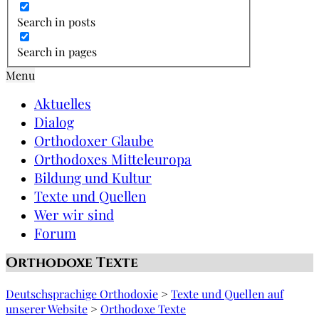
Search in posts
Search in pages
Menu
Aktuelles
Dialog
Orthodoxer Glaube
Orthodoxes Mitteleuropa
Bildung und Kultur
Texte und Quellen
Wer wir sind
Forum
Orthodoxe Texte
Deutschsprachige Orthodoxie
>
Texte und Quellen auf
unserer Website
>
Orthodoxe Texte