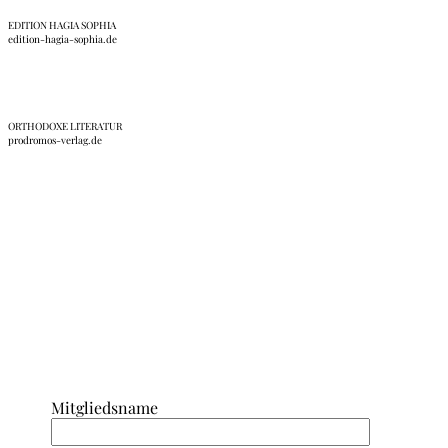
EDITION HAGIA SOPHIA
edition-hagia-sophia.de
ORTHODOXE LITERATUR
prodromos-verlag.de
Anmeldung Interner Bereich/ Forum
Mitgliedsname