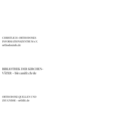
Links
CHRISTLICH-ORTHODOXES
INFORMATIONSZENTRUM e.V.
orthodoxinfo.de
BIBLIOTHEK DER KIRCHEN-
VÄTER - bkv.unifr.ch/de
ORTHODOXE QUELLEN UND
ZEUGNISSE - orthlit.de