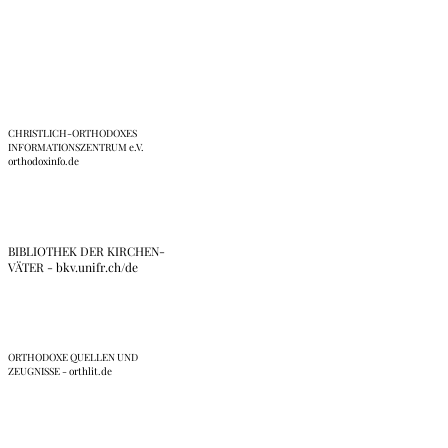
Links
CHRISTLICH-ORTHODOXES
INFORMATIONSZENTRUM e.V.
orthodoxinfo.de
BIBLIOTHEK DER KIRCHEN-
VÄTER - bkv.unifr.ch/de
ORTHODOXE QUELLEN UND
ZEUGNISSE - orthlit.de