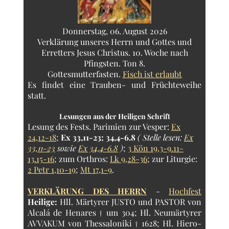
Donnerstag, 06. August 2026
Verklärung unseres Herrn und Gottes und
Erretters Jesus Christus. 10. Woche nach
Pfingsten. Ton 8.
Gottesmutterfasten.
Fisch ist erlaubt
Es findet eine Trauben- und Früchteweihe
statt.
Lesungen aus der Heiligen Schrift
Lesung des Fests.
Parimien zur Vesper:
Ex
24,12-18
;
Ex 33,11-23; 34,4-6.8
( Stelle lesen:
Ex
33,11-23
sowie
Ex 34,4-6.8
)
;
3 Kön 19,3-9.11-
13.15-16
; zum Orthros:
Lk 9,28-36
; zur Liturgie:
2 Petr 1,10-19
;
Mt 17,1-9
.
VERKLÄRUNG DES HERRN
-
Hochfest
Heilige:
Hll. Märtyrer JUSTO und PASTOR von
Alcalá de Henares † um 304; Hl. Neumärtyrer
AVVAKUM von Thessaloniki † 1628; Hl. Hiero-