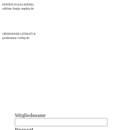
EDITION HAGIA SOPHIA
edition-hagia-sophia.de
ORTHODOXE LITERATUR
prodromos-verlag.de
Anmeldung Interner Bereich/ Forum
Mitgliedsname
Passwort