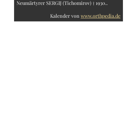
Neumärtyrer SERGIJ (Tichomirov) † 1930..
Kalender von
www.orthpedia.de